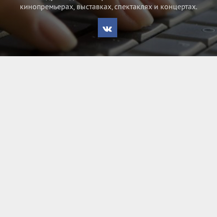
кинопремьерах, выставках, спектаклях и концертах.