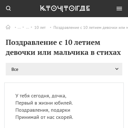
10 лет
Поздравление с 10 летием девочки или м
Все
ПРАЗДНИКИ
Поздравление с 10 летием
08.08
День «Счастье
случается» (Happiness
девочки или мальчика в стихах
Happens Day)
08.08
День мира в Аугсбурге
Все
08.08
Ермолаев день
09.08
День святого
великомученика
Пантелеймона –
У тебя сегодня, дочка,
покровителя всех
врачей и целителя
Первый в жизни юбилей.
больных
Поздравления, подарки
09.08
День книголюбов (Book
Принимай от нас скорей.
Lovers Day)