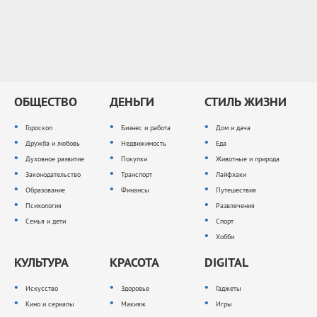
ОБЩЕСТВО
ДЕНЬГИ
СТИЛЬ ЖИЗНИ
Гороскоп
Бизнес и работа
Дом и дача
Дружба и любовь
Недвижимость
Еда
Духовное развитие
Покупки
Животные и природа
Законодательство
Транспорт
Лайфхаки
Образование
Финансы
Путешествия
Психология
Развлечения
Семья и дети
Спорт
Хобби
КУЛЬТУРА
КРАСОТА
DIGITAL
Искусство
Здоровье
Гаджеты
Кино и сериалы
Макияж
Игры