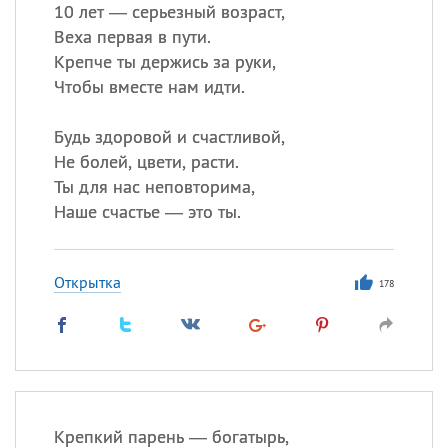
10 лет — серьезный возраст,
Веха первая в пути.
Все
ИМЕНА
Крепче ты держись за руки,
Сегодня празднуют именины
Чтобы вместе нам идти.
Будь здоровой и счастливой,
Александр
,
Макар
Не болей, цвети, расти.
Анна
Ты для нас неповторима,
Наше счастье — это ты.
Посмотреть значение
и
происхождение
Открытка
178
Крепкий парень — богатырь,