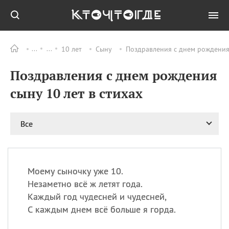
10 лет
Сыну
Поздравления с днем рождения 
Все
ПРАЗДНИКИ
Поздравления с днем рождения
09.08
День памяти жертв
атомной
сыну 10 лет в стихах
бомбардировки
Нагасаки
09.08
День переплетов
Все
09.08
Национальный женский
день
09.08
Национальный день
Моему сыночку уже 10.
рисового пудинга
Незаметно всё ж летят года.
09.08
День Дымняшки
Каждый год чудесней и чудесней,
(Smokey Bear Day)
С каждым днем всё больше я горда.