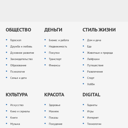
ОБЩЕСТВО
ДЕНЬГИ
СТИЛЬ ЖИЗНИ
Гороскоп
Бизнес и работа
Дом и дача
Дружба и любовь
Недвижимость
Еда
Духовное развитие
Покупки
Животные и природа
Законодательство
Транспорт
Лайфхаки
Образование
Финансы
Путешествия
Психология
Развлечения
Семья и дети
Спорт
Хобби
КУЛЬТУРА
КРАСОТА
DIGITAL
Искусство
Здоровье
Гаджеты
Кино и сериалы
Макияж
Игры
Книги
Показы
Интернет
Музыка
Похудение
Технологии