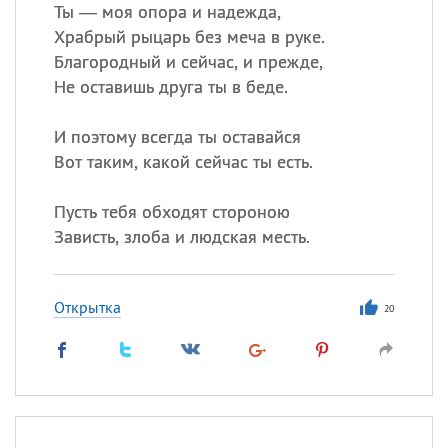
Все
ИМЕНА
Ты — моя опора и надежда,
Храбрый рыцарь без меча в руке.
Сегодня празднуют именины
Благородный и сейчас, и прежде,
Не оставишь друга ты в беде.
Сергей
, Теодор,
Федор
И поэтому всегда ты оставайся
Посмотреть значение
и
происхождение
Вот таким, какой сейчас ты есть.
Пусть тебя обходят стороною
Зависть, злоба и людская месть.
Открытка
20