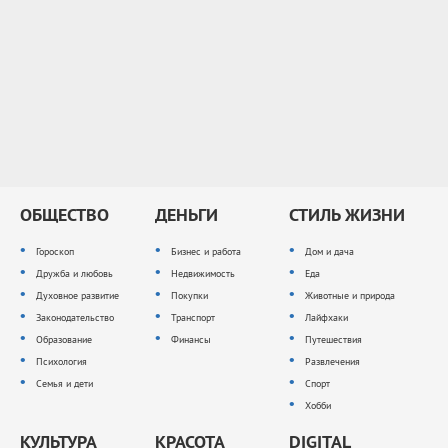
ОБЩЕСТВО
ДЕНЬГИ
СТИЛЬ ЖИЗНИ
Гороскоп
Бизнес и работа
Дом и дача
Дружба и любовь
Недвижимость
Еда
Духовное развитие
Покупки
Животные и природа
Законодательство
Транспорт
Лайфхаки
Образование
Финансы
Путешествия
Психология
Развлечения
Семья и дети
Спорт
Хобби
КУЛЬТУРА
КРАСОТА
DIGITAL