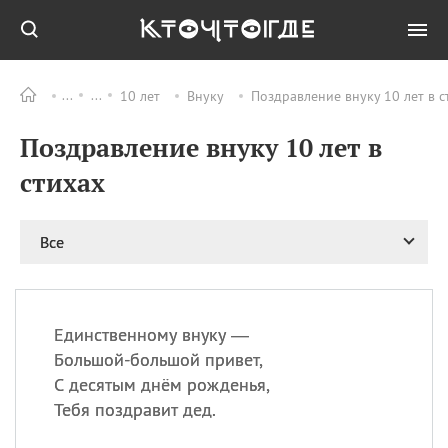
10 лет
Внуку
Поздравление внуку 10 лет в с
Все
ПРАЗДНИКИ
Поздравление внуку 10 лет в
11.08
Рождество святителя
Николая Чудотворца
стихах
11.08
День «мусорной еды»
11.08
День полета на
Все
воздушном шарике
12.08
Курбан Байрам —
праздник
жертвоприношения
Единственному внуку —
12.08
День
Большой-большой привет,
Военно‑воздушных сил
С десятым днём рожденья,
(День ВВС) РФ
Тебя поздравит дед.