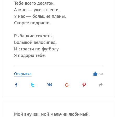
Все
ИМЕНА
Тебе всего десяток,
А мне — уже к шести,
Сегодня празднуют именины
У нас — большие планы,
Скорее подрасти.
Акакий
,
Василий
,
Иван
,
Еще
Рыбацкие секреты,
Большой велосипед,
Алена
,
Анастасия
,
И страсти по футболу
Антонина
,
Еще
Я подарю тебе.
Посмотреть значение
и
происхождение
Открытка
340
Мой внучек, мой мальчик любимый,