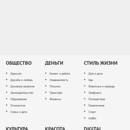
ОБЩЕСТВО
ДЕНЬГИ
СТИЛЬ ЖИЗНИ
Гороскоп
Бизнес и работа
Дом и дача
Дружба и любовь
Недвижимость
Еда
Духовное развитие
Покупки
Животные и природа
Законодательство
Транспорт
Лайфхаки
Образование
Финансы
Путешествия
Психология
Развлечения
Семья и дети
Спорт
Хобби
КУЛЬТУРА
КРАСОТА
DIGITAL