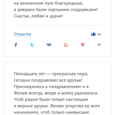
на жизненном пути благородные,
а девушки были хорошими подружками!
Счастья, любви и удачи!
Все
ИМЕНА
Сегодня празднуют именины
Открытка
384
Анатолий
, Афанасий,
Борис
,
Еще
Кристина
Пятнадцать лет — прекрасная пора,
Посмотреть значение
и
сегодня поздравляют все друзья!
происхождение
Присоединюсь к поздравлениям и я.
Желаю всегда, везде и всему радоваться.
Чтоб рядом были только настоящие
и верные друзья. Желаю упорства во всех
начинаниях, чтоб только наивысшие