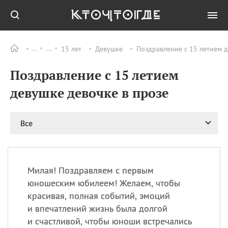
15 лет
Девушке
Поздравление с 15 летием д
Все
ПРАЗДНИКИ
Поздравление с 15 летием
06.08
Преображение
Господне у западных
девушке девочке в прозе
христиан
06.08
День памяти
благоверных князей
Все
Бориса и Глеба, во
святом Крещении
Романа и Давида
07.08
День ассирийских
Милая! Поздравляем с первым
мучеников
юношеским юбилеем! Желаем, чтобы
07.08
Национальный день
красивая, полная событий, эмоций
маяка
и впечатлений жизнь была долгой
07.08
Годовщина битвы при
и счастливой, чтобы юноши встречались
Бояка