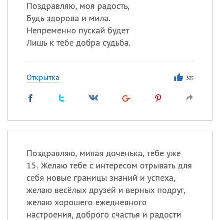
Поздравляю, моя радость,
Будь здорова и мила.
Все
ИМЕНА
Непременно пускай будет
Сегодня празднуют именины
Лишь к тебе добра судьба.
Александр
,
Макар
Открытка
305
Анна
Посмотреть значение
и
происхождение
Поздравляю, милая доченька, тебе уже
15. Желаю тебе с интересом отрывать для
себя новые границы знаний и успеха,
желаю весёлых друзей и верных подруг,
желаю хорошего ежедневного
настроения, доброго счастья и радости