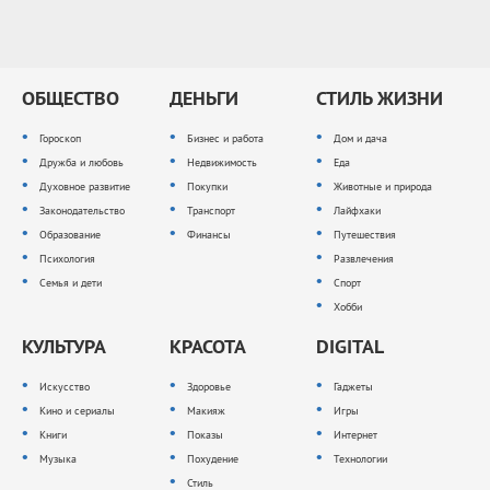
ОБЩЕСТВО
ДЕНЬГИ
СТИЛЬ ЖИЗНИ
Гороскоп
Бизнес и работа
Дом и дача
Дружба и любовь
Недвижимость
Еда
Духовное развитие
Покупки
Животные и природа
Законодательство
Транспорт
Лайфхаки
Образование
Финансы
Путешествия
Психология
Развлечения
Семья и дети
Спорт
Хобби
КУЛЬТУРА
КРАСОТА
DIGITAL
Искусство
Здоровье
Гаджеты
Кино и сериалы
Макияж
Игры
Книги
Показы
Интернет
Музыка
Похудение
Технологии
Стиль