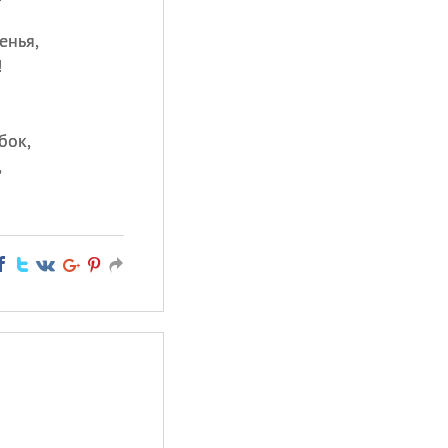
енья,
!
бок,
,