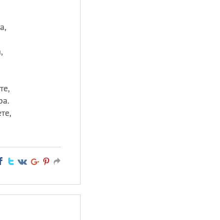
а,
,
те,
ра.
те,