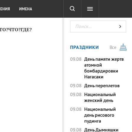
СОТА
DIGITAL
ТЕСТЫ
ЛЕНИЯ
ИМЕНА
КТО?ЧТО?ГДЕ?
ПРАЗДНИКИ
Все
09.08
День памяти жертв
атомной
бомбардировки
Нагасаки
09.08
День переплетов
09.08
Национальный
женский день
09.08
Национальный
день рисового
пудинга
09.08
День Дымняшки