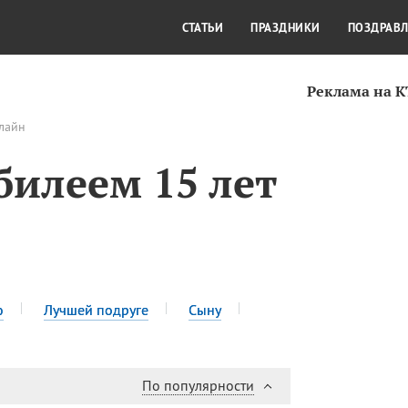
СТИЛЬ ЖИЗНИ
КУЛЬТУРА
КРА
СТАТЬИ
ПРАЗДНИКИ
ПОЗДРАВ
Реклама на 
нлайн
билеем 15 лет
ю
Лучшей подруге
Сыну
По популярности