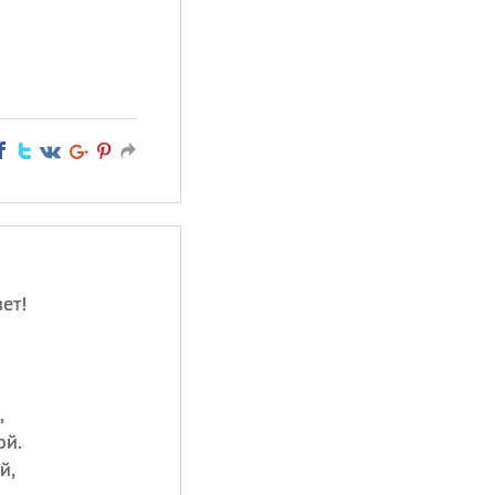
ет!
,
ой.
й,