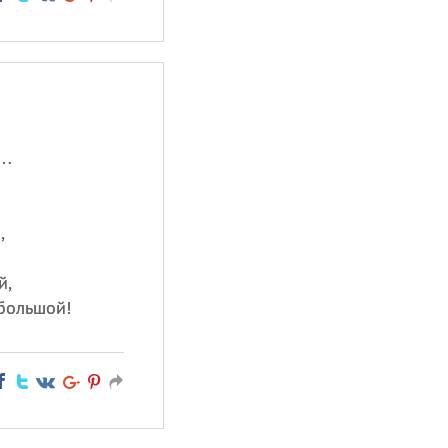
т…
,
й,
 большой!