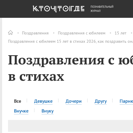
ПОЗНАВАТЕЛЬНЫЙ
ОБЩЕСТВО
ДЕНЬГИ
ЖУРНАЛ
Поздравления
Поздравления с юбилеем
15 лет
Поздравления с юбилеем 15 лет в стихах 2026, как поздравить о
Поздравления с ю
в стихах
Все
Девушке
Дочери
Другу
Парн
Внучке
Внуку