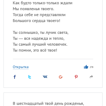
Как будто только-только ждали
Мы появленья твоего.
Все
ИМЕНА
Тогда себе не представляли
Сегодня празднуют именины
Большого сердца твоего!
Ты солнышко, ты лучик света,
Александр
,
Макар
Ты — вся надежда и тепло,
Анна
Ты самый лучший человечек.
Ты помни, это всё твое!
Посмотреть значение
и
происхождение
Открытка
278
В шестнадцатый твой день рожденья,