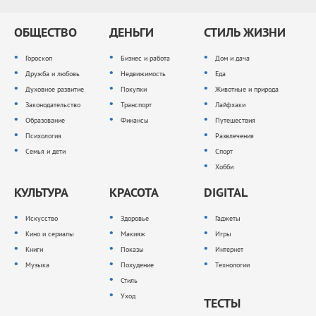
ОБЩЕСТВО
ДЕНЬГИ
СТИЛЬ ЖИЗНИ
Гороскоп
Бизнес и работа
Дом и дача
Дружба и любовь
Недвижимость
Еда
Духовное развитие
Покупки
Животные и природа
Законодательство
Транспорт
Лайфхаки
Образование
Финансы
Путешествия
Психология
Развлечения
Семья и дети
Спорт
Хобби
КУЛЬТУРА
КРАСОТА
DIGITAL
Искусство
Здоровье
Гаджеты
Кино и сериалы
Макияж
Игры
Книги
Показы
Интернет
Музыка
Похудение
Технологии
Стиль
Уход
ТЕСТЫ