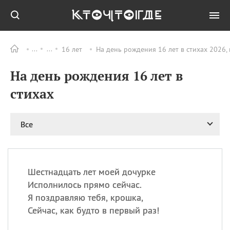
16 лет
На день рождения 16 лет в стихах 2026,
Все
ПРАЗДНИКИ
На день рождения 16 лет в
08.08
День «Счастье
случается» (Happiness
стихах
Happens Day)
08.08
День мира в Аугсбурге
Все
08.08
Ермолаев день
09.08
День святого
великомученика
Пантелеймона –
Шестнадцать лет моей дочурке
покровителя всех
врачей и целителя
Исполнилось прямо сейчас.
больных
Я поздравляю тебя, крошка,
09.08
День книголюбов (Book
Сейчас, как будто в первый раз!
Lovers Day)