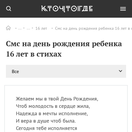
16 лет
Смс на день рождения ребенка 16 лет в 
Все
ПРАЗДНИКИ
Смс на день рождения ребенка
06.08
Преображение
Господне у западных
16 лет в стихах
христиан
06.08
День памяти
благоверных князей
Все
Бориса и Глеба, во
святом Крещении
Романа и Давида
07.08
День ассирийских
Желаем мы в твой День Рождения,
мучеников
Чтоб молодость в сердце жила,
07.08
Национальный день
Надежда в мечты исполнение,
маяка
И вера в душе чтоб была.
07.08
Годовщина битвы при
Сегодня тебе исполняется
Бояка