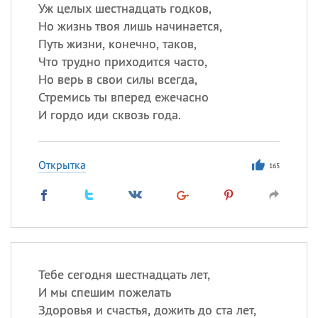
Уж целых шестнадцать годков,
Но жизнь твоя лишь начинается,
Путь жизни, конечно, таков,
Все
ИМЕНА
Что трудно приходится часто,
Сегодня празднуют именины
Но верь в свои силы всегда,
Стремись ты вперед ежечасно
Анатолий
, Афанасий,
Борис
И гордо иди сквозь года.
,
Еще
Кристина
Открытка
165
Посмотреть значение
и
происхождение
Тебе сегодня шестнадцать лет,
И мы спешим пожелать
Здоровья и счастья, дожить до ста лет,