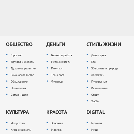
ОБЩЕСТВО
ДЕНЬГИ
СТИЛЬ ЖИЗНИ
Гороскоп
Бизнес и работа
Дом и дача
Дружба и любовь
Недвижимость
Еда
Духовное развитие
Покупки
Животные и природа
Законодательство
Транспорт
Лайфхаки
Образование
Финансы
Путешествия
Психология
Развлечения
Семья и дети
Спорт
Хобби
КУЛЬТУРА
КРАСОТА
DIGITAL
Искусство
Здоровье
Гаджеты
Кино и сериалы
Макияж
Игры