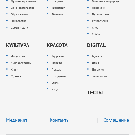
Духовное развитие
Покупки
Животные и природа
Законодательство
Транспорт
Лайфхаки
Образование
Финансы
Путешествия
Психология
Развлечения
Семья и дети
Спорт
Хобби
КУЛЬТУРА
КРАСОТА
DIGITAL
Искусство
Здоровье
Гаджеты
Кино и сериалы
Макияж
Игры
Книги
Показы
Интернет
Музыка
Похудение
Технологии
Стиль
Уход
ТЕСТЫ
Медиакит
Контакты
Соглашение