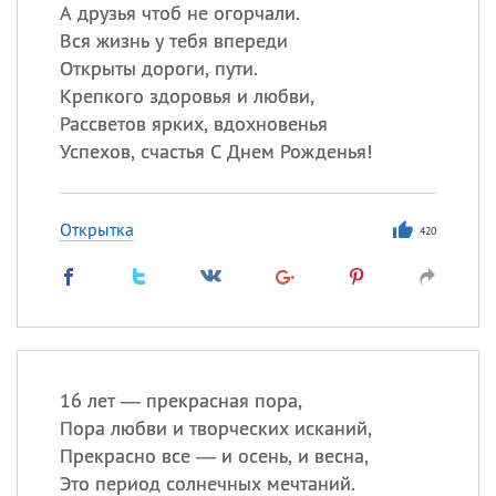
А друзья чтоб не огорчали.
Вся жизнь у тебя впереди
Открыты дороги, пути.
Все
ИМЕНА
Крепкого здоровья и любви,
Сегодня празднуют именины
Рассветов ярких, вдохновенья
Успехов, счастья С Днем Рожденья!
Анатолий
, Афанасий,
Борис
,
Еще
Открытка
420
Кристина
Посмотреть значение
и
происхождение
16 лет — прекрасная пора,
Пора любви и творческих исканий,
Прекрасно все — и осень, и весна,
Это период солнечных мечтаний.