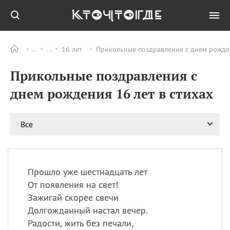
16 лет
Прикольные поздравления с днем рожден
Все
ПРАЗДНИКИ
Прикольные поздравления с
06.08
Преображение
Господне у западных
днем рождения 16 лет в стихах
христиан
06.08
День памяти
благоверных князей
Все
Бориса и Глеба, во
святом Крещении
Романа и Давида
07.08
День ассирийских
Прошло уже шестнадцать лет
мучеников
От появления на свет!
07.08
Национальный день
Зажигай скорее свечи
маяка
Долгожданный настал вечер.
07.08
Годовщина битвы при
Радости, жить без печали,
Бояка