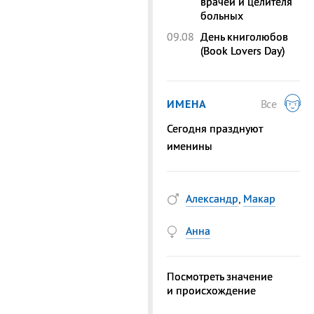
врачей и целителя
больных
09.08
День книголюбов
(Book Lovers Day)
ИМЕНА
Все
Сегодня празднуют
именины
Александр
,
Макар
Анна
Посмотреть значение
и происхождение