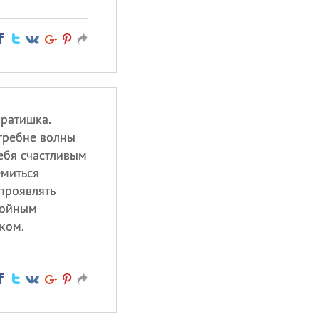
братишка.
 гребне волны
ебя счастливым
емиться
проявлять
тойным
ком.