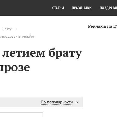
СТИЛЬ ЖИЗНИ
КУЛЬТУРА
КРА
СТАТЬИ
ПРАЗДНИКИ
ПОЗДРАВ
Реклама на 
Брату
ак поздравить онлайн
 летием брату
прозе
По популярности