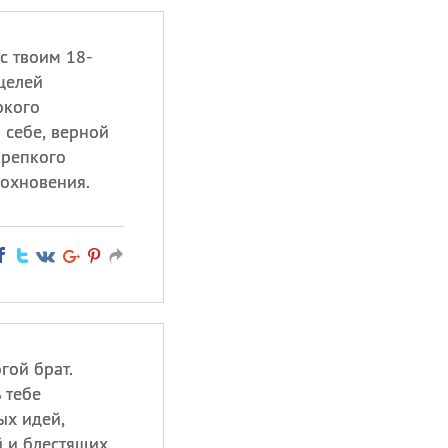
с твоим 18-
целей
окого
 себе, верной
крепкого
дохновения.
гой брат.
 тебе
ых идей,
 и блестящих