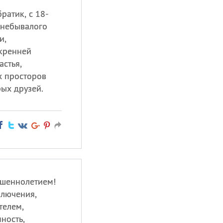
ратик, с 18-
 небывалого
и,
кренней
астья,
х просторов
ых друзей.
ршеннолетием!
ключения,
телем,
ность,