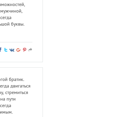
зможностей,
 мужчиной,
всегда
ьшой буквы.
гой братик.
егда двигаться
у, стремиться
 на пути
всегда
бимым.