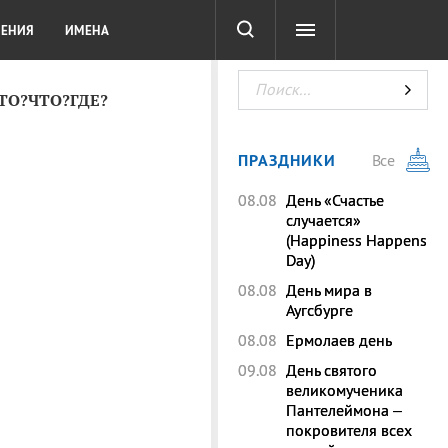
СОТА
DIGITAL
ТЕСТЫ
ЛЕНИЯ
ИМЕНА
КТО?ЧТО?ГДЕ?
ПРАЗДНИКИ
Все
08.08
День «Счастье
случается»
(Happiness Happens
Day)
08.08
День мира в
Аугсбурге
08.08
Ермолаев день
09.08
День святого
великомученика
Пантелеймона –
покровителя всех