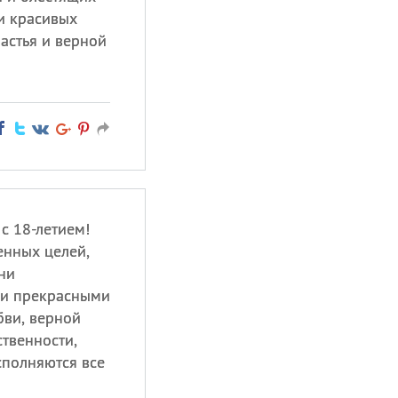
и красивых
астья и верной
с 18-летием!
енных целей,
ни
 и прекрасными
бви, верной
ственности,
исполняются все