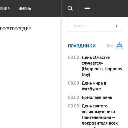
СОТА
DIGITAL
ТЕСТЫ
ЛЕНИЯ
ИМЕНА
КТО?ЧТО?ГДЕ?
ПРАЗДНИКИ
Все
08.08
День «Счастье
случается»
(Happiness Happens
Day)
08.08
День мира в
Аугсбурге
08.08
Ермолаев день
09.08
День святого
великомученика
Пантелеймона –
покровителя всех