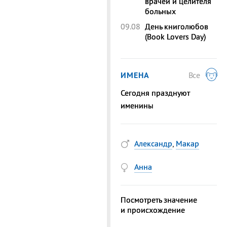
врачей и целителя
больных
09.08
День книголюбов
(Book Lovers Day)
ИМЕНА
Все
Сегодня празднуют
именины
Александр
,
Макар
Анна
Посмотреть значение
и происхождение