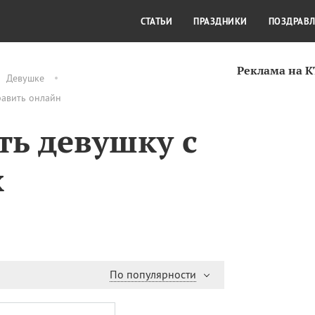
СТИЛЬ ЖИЗНИ
КУЛЬТУРА
КРА
СТАТЬИ
ПРАЗДНИКИ
ПОЗДРАВ
Реклама на 
Девушке
равить онлайн
ть девушку с
х
По популярности