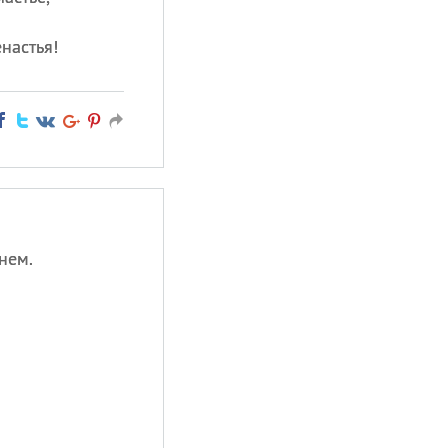
настья!
нем.