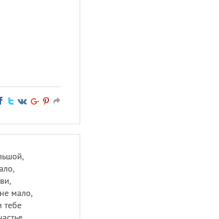
льшой,
ало,
ви,
не мало,
и тебе
астье,