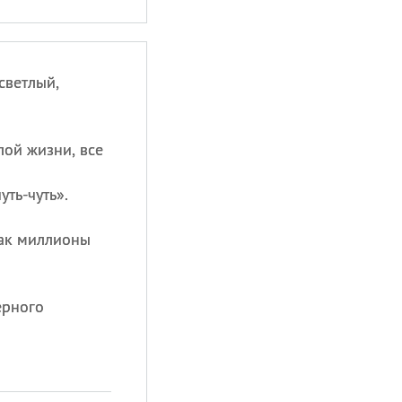
светлый,
лой жизни, все
уть-чуть».
 как миллионы
ерного