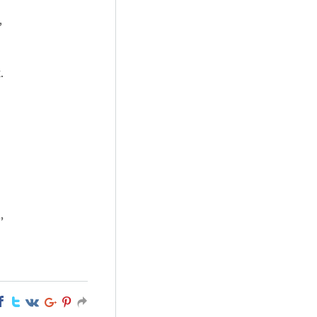
,
.
,