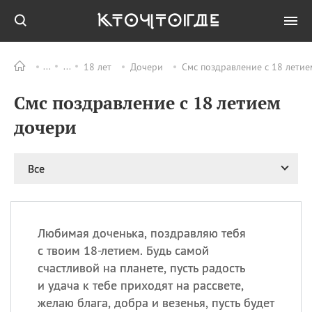
18 лет
Дочери
Смс поздравление с 18 летие
Все
ПРАЗДНИКИ
Смс поздравление с 18 летием
06.08
Преображение
Господне у западных
дочери
христиан
06.08
День памяти
благоверных князей
Все
Бориса и Глеба, во
святом Крещении
Романа и Давида
07.08
День ассирийских
Любимая доченька, поздравляю тебя
мучеников
с твоим 18-летием. Будь самой
07.08
Национальный день
счастливой на планете, пусть радость
маяка
и удача к тебе приходят на рассвете,
07.08
Годовщина битвы при
желаю блага, добра и везенья, пусть будет
Бояка