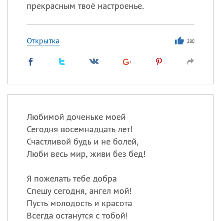
прекрасным твоё настроенье.
Все
ИМЕНА
Открытка
280
Сегодня празднуют именины
Анатолий
, Афанасий,
Борис
,
Еще
Кристина
Любимой доченьке моей
Сегодня восемнадцать лет!
Счастливой будь и не болей,
Посмотреть значение
и
Люби весь мир, живи без бед!
происхождение
Я пожелать тебе добра
Спешу сегодня, ангел мой!
Пусть молодость и красота
Всегда останутся с тобой!