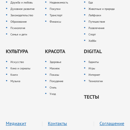
Дружба и любовь
Недвижимость
Еда
Духовное развитие
Покупки
Животные и природа
Законодательство
Транспорт
Лайфхаки
Образование
Финансы
Путешествия
Психология
Развлечения
Семья и дети
Спорт
Хобби
КУЛЬТУРА
КРАСОТА
DIGITAL
Искусство
Здоровье
Гаджеты
Кино и сериалы
Макияж
Игры
Книги
Показы
Интернет
Музыка
Похудение
Технологии
Стиль
Уход
ТЕСТЫ
Медиакит
Контакты
Соглашение