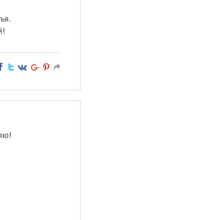
ья.
й!
яю!