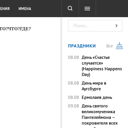
СОТА
DIGITAL
ТЕСТЫ
ЛЕНИЯ
ИМЕНА
КТО?ЧТО?ГДЕ?
ПРАЗДНИКИ
Все
08.08
День «Счастье
случается»
(Happiness Happens
Day)
08.08
День мира в
Аугсбурге
08.08
Ермолаев день
09.08
День святого
великомученика
Пантелеймона –
покровителя всех