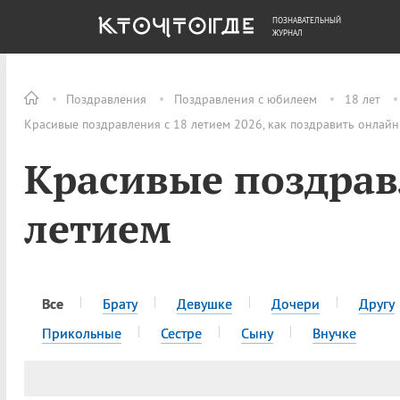
ПОЗНАВАТЕЛЬНЫЙ
ОБЩЕСТВО
ДЕНЬГИ
ЖУРНАЛ
Поздравления
Поздравления с юбилеем
18 лет
Красивые поздравления с 18 летием 2026, как поздравить онлайн
Красивые поздрав
летием
Все
Брату
Девушке
Дочери
Другу
Прикольные
Сестре
Сыну
Внучке