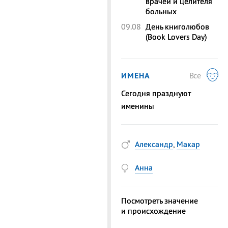
врачей и целителя
больных
09.08
День книголюбов
(Book Lovers Day)
ИМЕНА
Все
Сегодня празднуют
именины
Александр
,
Макар
Анна
Посмотреть значение
и происхождение