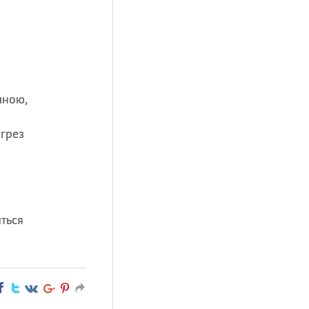
лною,
грез
ться