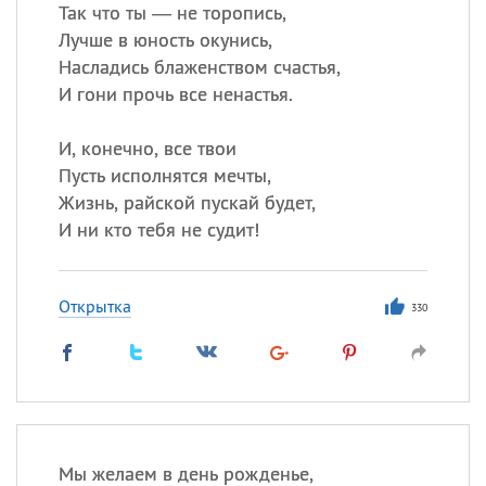
Так что ты — не торопись,
Лучше в юность окунись,
Насладись блаженством счастья,
Все
ИМЕНА
И гони прочь все ненастья.
Сегодня празднуют именины
И, конечно, все твои
Анатолий
, Афанасий,
Борис
Пусть исполнятся мечты,
,
Еще
Жизнь, райской пускай будет,
И ни кто тебя не судит!
Кристина
Открытка
330
Посмотреть значение
и
происхождение
Мы желаем в день рожденье,