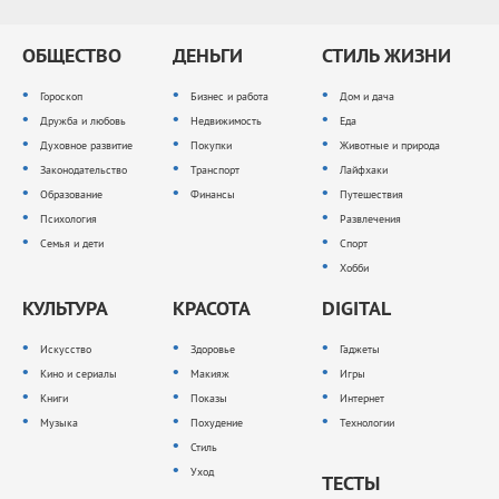
ОБЩЕСТВО
ДЕНЬГИ
СТИЛЬ ЖИЗНИ
Гороскоп
Бизнес и работа
Дом и дача
Дружба и любовь
Недвижимость
Еда
Духовное развитие
Покупки
Животные и природа
Законодательство
Транспорт
Лайфхаки
Образование
Финансы
Путешествия
Психология
Развлечения
Семья и дети
Спорт
Хобби
КУЛЬТУРА
КРАСОТА
DIGITAL
Искусство
Здоровье
Гаджеты
Кино и сериалы
Макияж
Игры
Книги
Показы
Интернет
Музыка
Похудение
Технологии
Стиль
Уход
ТЕСТЫ