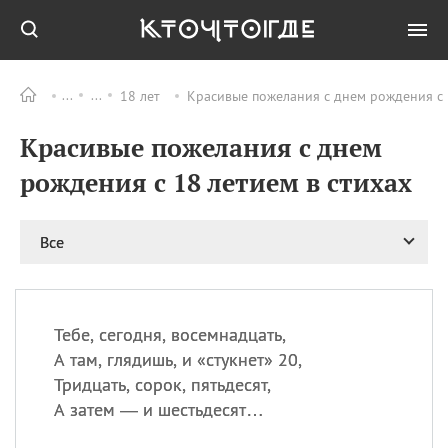
18 лет
Красивые пожелания с днем рождения с 1
Все
ПРАЗДНИКИ
Красивые пожелания с днем
06.08
Преображение
Господне у западных
рождения с 18 летием в стихах
христиан
06.08
День памяти
благоверных князей
Все
Бориса и Глеба, во
святом Крещении
Романа и Давида
07.08
День ассирийских
Тебе, сегодня, восемнадцать,
мучеников
А там, глядишь, и «стукнет» 20,
07.08
Национальный день
Тридцать, сорок, пятьдесят,
маяка
А затем — и шестьдесят…
07.08
Годовщина битвы при
Бояка