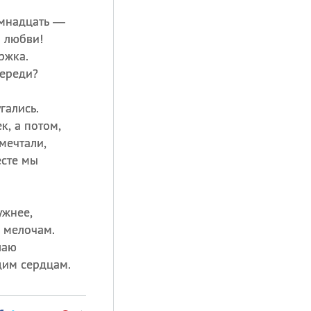
емнадцать —
и любви!
ржка.
переди?
гались.
к, а потом,
мечтали,
есте мы
ужнее,
 мелочам.
лаю
им сердцам.