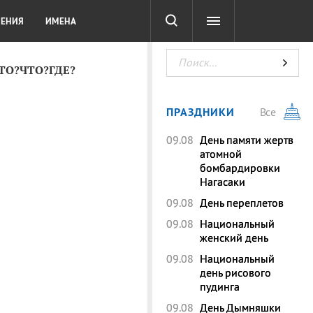
СОТА
DIGITAL
ТЕСТЫ
ЛЕНИЯ
ИМЕНА
КТО?ЧТО?ГДЕ?
ПРАЗДНИКИ
Все
09.08
День памяти жертв
атомной
бомбардировки
Нагасаки
09.08
День переплетов
09.08
Национальный
женский день
09.08
Национальный
день рисового
пудинга
09.08
День Дымняшки