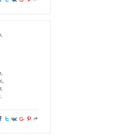
,
,
с,
,
.