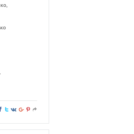
ко,
ько
.