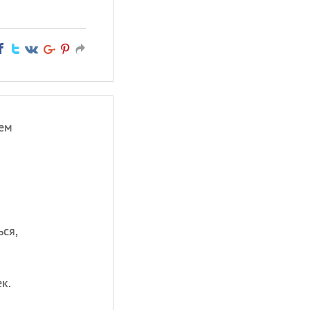
ем
ся,
к.