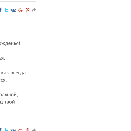
ожденья!
я,
 как всегда.
ся,
большой, —
ц твой