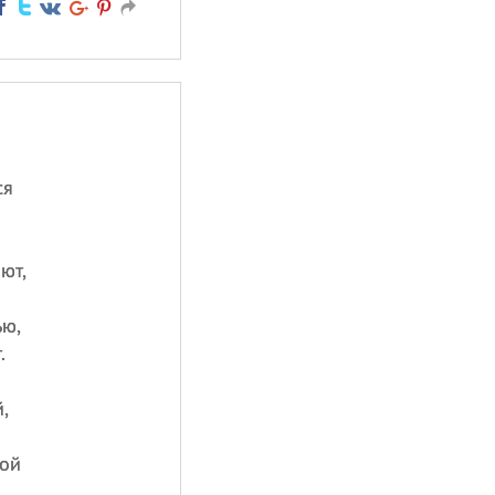
ся
ют,
ью,
.
,
дой