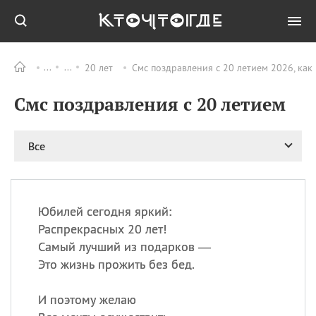
20 лет
Смс поздравления с 20 летием 2026, как
Все
ПРАЗДНИКИ
Смс поздравления с 20 летием
09.08
День памяти
великомученика и
целителя Пантелеимона
Все
11.08
Рождество святителя
Николая Чудотворца
11.08
День «мусорной еды»
11.08
День полета на
Юбилей сегодня яркий:
воздушном шарике
Распрекрасных 20 лет!
11.08
День Святой Клары —
Самый лучший из подарков —
покровительницы
Это жизнь прожить без бед.
телевидения
И поэтому желаю