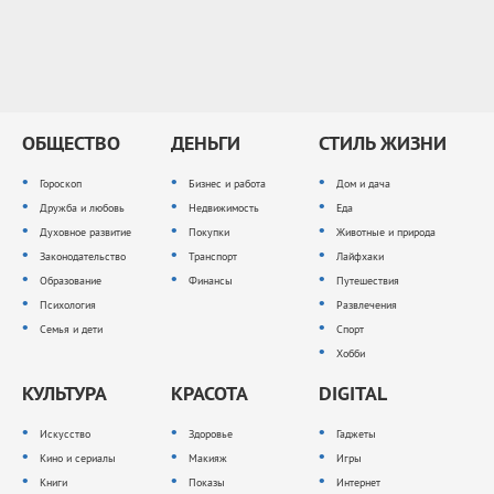
ОБЩЕСТВО
ДЕНЬГИ
СТИЛЬ ЖИЗНИ
Гороскоп
Бизнес и работа
Дом и дача
Дружба и любовь
Недвижимость
Еда
Духовное развитие
Покупки
Животные и природа
Законодательство
Транспорт
Лайфхаки
Образование
Финансы
Путешествия
Психология
Развлечения
Семья и дети
Спорт
Хобби
КУЛЬТУРА
КРАСОТА
DIGITAL
Искусство
Здоровье
Гаджеты
Кино и сериалы
Макияж
Игры
Книги
Показы
Интернет