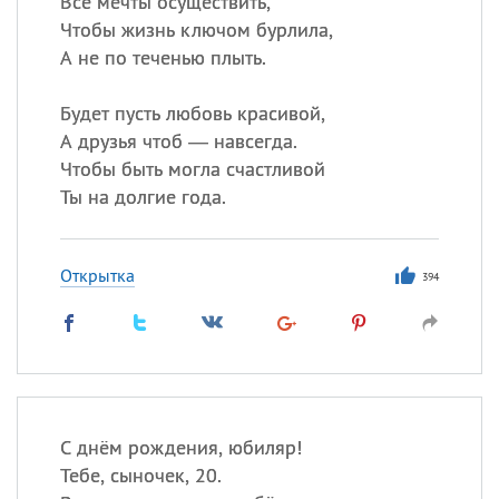
Все мечты осуществить,
Все
ИМЕНА
Чтобы жизнь ключом бурлила,
Сегодня празднуют именины
А не по теченью плыть.
Герман
,
Иван
,
Клим
,
Еще
Будет пусть любовь красивой,
А друзья чтоб — навсегда.
Анфиса
Чтобы быть могла счастливой
Ты на долгие года.
Посмотреть значение
и
происхождение
Открытка
394
С днём рождения, юбиляр!
Тебе, сыночек, 20.