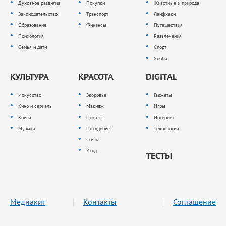
Духовное развитие
Покупки
Животные и природа
Законодательство
Транспорт
Лайфхаки
Образование
Финансы
Путешествия
Психология
Развлечения
Семья и дети
Спорт
Хобби
КУЛЬТУРА
КРАСОТА
DIGITAL
Искусство
Здоровье
Гаджеты
Кино и сериалы
Макияж
Игры
Книги
Показы
Интернет
Музыка
Похудение
Технологии
Стиль
Уход
ТЕСТЫ
Медиакит
Контакты
Соглашение