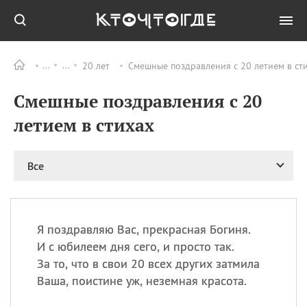
20 лет
Смешные поздравления с 20 летием в сти
Все
ПРАЗДНИКИ
Смешные поздравления с 20
08.08
День «Счастье
случается» (Happiness
летием в стихах
Happens Day)
08.08
День мира в Аугсбурге
Все
08.08
Ермолаев день
09.08
День святого
великомученика
Пантелеймона –
Я поздравляю Вас, прекрасная Богиня.
покровителя всех
врачей и целителя
И с юбилеем дня сего, и просто так.
больных
За то, что в свои 20 всех других затмила
09.08
День книголюбов (Book
Ваша, поистине уж, неземная красота.
Lovers Day)