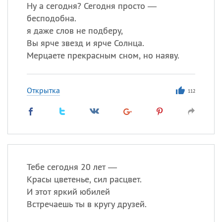
Ну а сегодня? Сегодня просто —
бесподобна.
Все
ИМЕНА
я даже слов не подберу,
Сегодня празднуют именины
Вы ярче звезд и ярче Солнца.
Мерцаете прекрасным сном, но наяву.
Александр
,
Макар
Открытка
Анна
112
Посмотреть значение
и
происхождение
Тебе сегодня 20 лет —
Красы цветенье, сил расцвет.
И этот яркий юбилей
Встречаешь ты в кругу друзей.