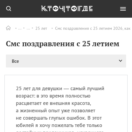
25 лет
Смс поздравления с 25 летием 2026, как
Все
ПРАЗДНИКИ
Смс поздравления с 25 летием
11.08
Рождество святителя
Николая Чудотворца
11.08
День «мусорной еды»
Все
11.08
День полета на
воздушном шарике
12.08
Курбан Байрам —
праздник
25 лет для девушки — самый лучший
жертвоприношения
возраст: в это время полностью
12.08
День
расцветает ее внешняя красота,
Военно‑воздушных сил
а жизненный опыт уже позволяет
(День ВВС) РФ
не совершать глупых ошибок. В этот
юбилей я хочу пожелать тебе только