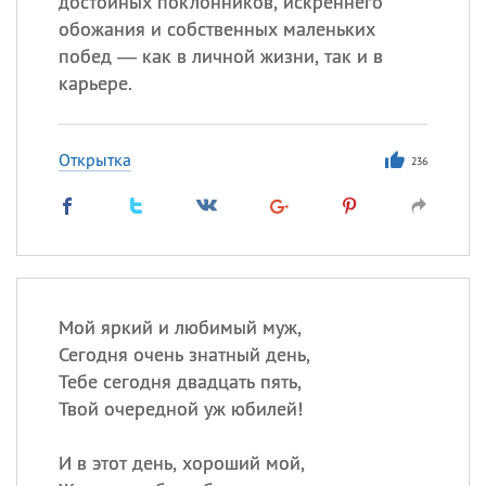
достойных поклонников, искреннего
Все
ИМЕНА
обожания и собственных маленьких
Сегодня празднуют именины
побед — как в личной жизни, так и в
карьере.
Акакий
,
Василий
,
Иван
,
Еще
Открытка
236
Алена
,
Анастасия
,
Антонина
,
Еще
Посмотреть значение
и
происхождение
Мой яркий и любимый муж,
Сегодня очень знатный день,
Тебе сегодня двадцать пять,
Твой очередной уж юбилей!
И в этот день, хороший мой,