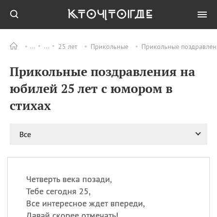
25 лет
Прикольные
Прикольные поздравлени
Все
ПРАЗДНИКИ
Прикольные поздравления на
08.08
День «Счастье
случается» (Happiness
юбилей 25 лет с юмором в
Happens Day)
стихах
08.08
День мира в Аугсбурге
08.08
Ермолаев день
09.08
День святого
Все
великомученика
Пантелеймона –
покровителя всех
врачей и целителя
Четверть века позади,
больных
Тебе сегодня 25,
09.08
День книголюбов (Book
Все интересное ждет впереди,
Lovers Day)
Давай скорее отмечать!