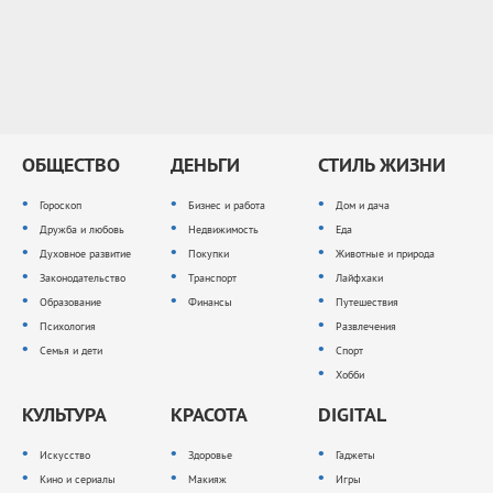
ОБЩЕСТВО
ДЕНЬГИ
СТИЛЬ ЖИЗНИ
Гороскоп
Бизнес и работа
Дом и дача
Дружба и любовь
Недвижимость
Еда
Духовное развитие
Покупки
Животные и природа
Законодательство
Транспорт
Лайфхаки
Образование
Финансы
Путешествия
Психология
Развлечения
Семья и дети
Спорт
Хобби
КУЛЬТУРА
КРАСОТА
DIGITAL
Искусство
Здоровье
Гаджеты
Кино и сериалы
Макияж
Игры