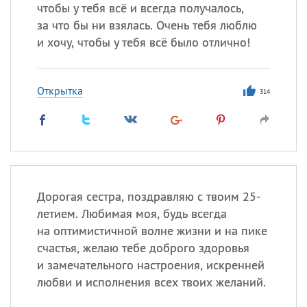
Все
ИМЕНА
чтобы у тебя всё и всегда получалось,
за что бы ни взялась. Очень тебя люблю
Сегодня празднуют именины
и хочу, чтобы у тебя всё было отлично!
Герман
,
Иван
,
Клим
,
Еще
Открытка
314
Анфиса
Посмотреть значение
и
происхождение
Дорогая сестра, поздравляю с твоим 25-
летием. Любимая моя, будь всегда
на оптимистичной волне жизни и на пике
счастья, желаю тебе доброго здоровья
и замечательного настроения, искренней
любви и исполнения всех твоих желаний.