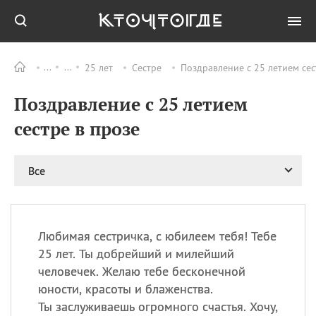
25 лет
Сестре
Поздравление с 25 летием сес
Все
ПРАЗДНИКИ
Поздравление с 25 летием
09.08
День памяти
великомученика и
сестре в прозе
целителя Пантелеимона
11.08
Рождество святителя
Николая Чудотворца
Все
11.08
День «мусорной еды»
11.08
День полета на
воздушном шарике
Любимая сестричка, с юбилеем тебя! Тебе
11.08
День Святой Клары —
25 лет. Ты добрейший и милейший
покровительницы
человечек. Желаю тебе бесконечной
телевидения
юности, красоты и блаженства.
Ты заслуживаешь огромного счастья. Хочу,