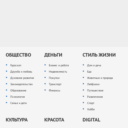
ОБЩЕСТВО
ДЕНЬГИ
СТИЛЬ ЖИЗНИ
Гороскоп
Бизнес и работа
Дом и дача
Дружба и любовь
Недвижимость
Еда
Духовное развитие
Покупки
Животные и природа
Законодательство
Транспорт
Лайфхаки
Образование
Финансы
Путешествия
Психология
Развлечения
Семья и дети
Спорт
Хобби
КУЛЬТУРА
КРАСОТА
DIGITAL