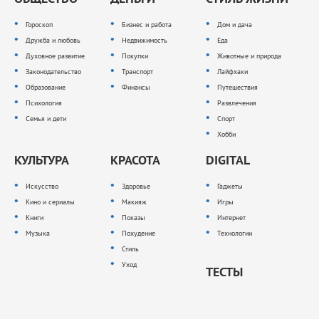
Гороскоп
Бизнес и работа
Дом и дача
Дружба и любовь
Недвижимость
Еда
Духовное развитие
Покупки
Животные и природа
Законодательство
Транспорт
Лайфхаки
Образование
Финансы
Путешествия
Психология
Развлечения
Семья и дети
Спорт
Хобби
КУЛЬТУРА
КРАСОТА
DIGITAL
Искусство
Здоровье
Гаджеты
Кино и сериалы
Макияж
Игры
Книги
Показы
Интернет
Музыка
Похудение
Технологии
Стиль
Уход
ТЕСТЫ