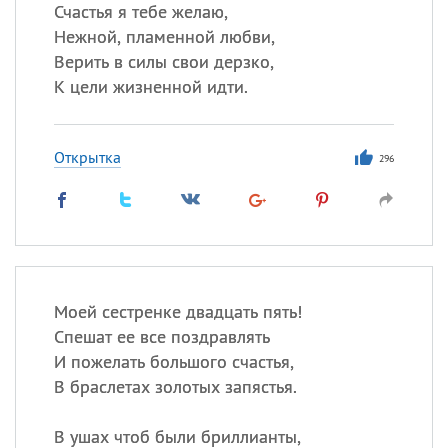
Счастья я тебе желаю,
Нежной, пламенной любви,
Верить в силы свои дерзко,
Все
ИМЕНА
К цели жизненной идти.
Сегодня празднуют именины
Открытка
Анатолий
, Афанасий,
Борис
296
,
Еще
Кристина
Посмотреть значение
и
Моей сестренке двадцать пять!
происхождение
Спешат ее все поздравлять
И пожелать большого счастья,
В браслетах золотых запястья.
В ушах чтоб были бриллианты,