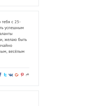
тебя с 25-
ыть успешным
аланты
и, желаю быть
ычайно
мым, весёлым
!