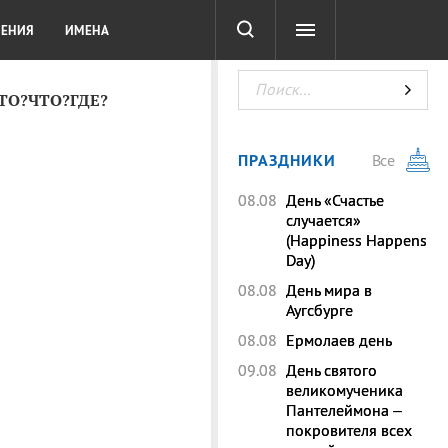
СОТА
DIGITAL
ТЕСТЫ
ЛЕНИЯ
ИМЕНА
КТО?ЧТО?ГДЕ?
ПРАЗДНИКИ
Все
08.08
День «Счастье
случается»
(Happiness Happens
Day)
08.08
День мира в
Аугсбурге
08.08
Ермолаев день
09.08
День святого
великомученика
Пантелеймона –
покровителя всех