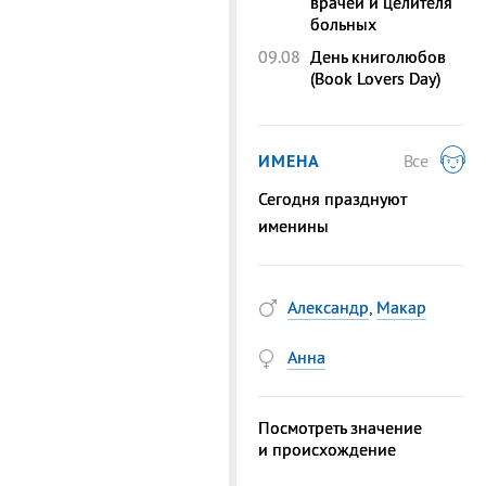
врачей и целителя
больных
09.08
День книголюбов
(Book Lovers Day)
ИМЕНА
Все
Сегодня празднуют
именины
Александр
,
Макар
Анна
Посмотреть значение
и происхождение