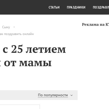
СТИЛЬ ЖИЗНИ
КУЛЬТУРА
КРА
СТАТЬИ
ПРАЗДНИКИ
ПОЗДРАВ
Реклама на 
Сыну
как поздравить онлайн
с 25 летием
й от мамы
По популярности