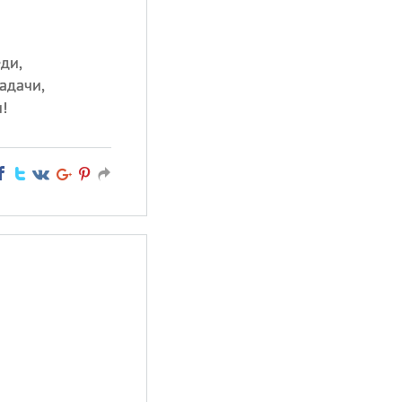
ди,
адачи,
!