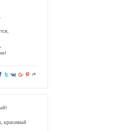
.
тся,
.
,
ом!
ый!
х, красивый