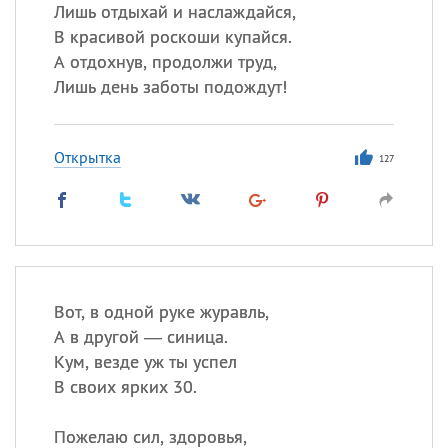
Лишь отдыхай и наслаждайся,
В красивой роскоши купайся.
Все
ИМЕНА
А отдохнув, продолжи труд,
Сегодня празднуют именины
Лишь день заботы подождут!
Александр
,
Макар
Открытка
127
Анна
Посмотреть значение
и
происхождение
Вот, в одной руке журавль,
А в другой — синица.
Кум, везде уж ты успел
В своих ярких 30.
Пожелаю сил, здоровья,