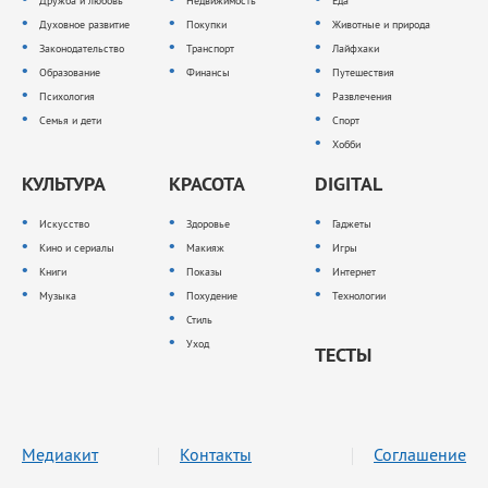
Дружба и любовь
Недвижимость
Еда
Духовное развитие
Покупки
Животные и природа
Законодательство
Транспорт
Лайфхаки
Образование
Финансы
Путешествия
Психология
Развлечения
Семья и дети
Спорт
Хобби
КУЛЬТУРА
КРАСОТА
DIGITAL
Искусство
Здоровье
Гаджеты
Кино и сериалы
Макияж
Игры
Книги
Показы
Интернет
Музыка
Похудение
Технологии
Стиль
Уход
ТЕСТЫ
Медиакит
Контакты
Соглашение