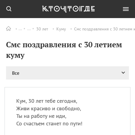
30 лет
Куму
Смс поздравления с 30 летием 
Все
ПРАЗДНИКИ
Смс поздравления с 30 летием
08.08
День «Счастье
случается» (Happiness
куму
Happens Day)
08.08
День мира в Аугсбурге
Все
08.08
Ермолаев день
09.08
День святого
великомученика
Пантелеймона –
Кум, 30 лет тебе сегодня,
покровителя всех
врачей и целителя
Живи красиво и свободно,
больных
Ты на работу не иди,
09.08
День книголюбов (Book
Со счастьем станет по пути!
Lovers Day)