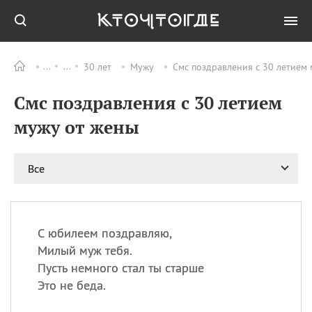
30 лет
Мужу
Смс поздравления с 30 летием 
Все
ПРАЗДНИКИ
Смс поздравления с 30 летием
09.08
День памяти жертв
атомной
мужу от жены
бомбардировки
Нагасаки
09.08
День переплетов
Все
09.08
Национальный женский
день
09.08
Национальный день
С юбилеем поздравляю,
рисового пудинга
Милый муж тебя.
09.08
День Дымняшки
Пусть немного стал ты старше
(Smokey Bear Day)
Это не беда.