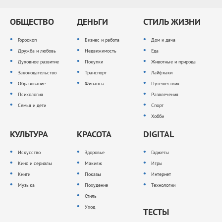
ОБЩЕСТВО
ДЕНЬГИ
СТИЛЬ ЖИЗНИ
Гороскоп
Бизнес и работа
Дом и дача
Дружба и любовь
Недвижимость
Еда
Духовное развитие
Покупки
Животные и природа
Законодательство
Транспорт
Лайфхаки
Образование
Финансы
Путешествия
Психология
Развлечения
Семья и дети
Спорт
Хобби
КУЛЬТУРА
КРАСОТА
DIGITAL
Искусство
Здоровье
Гаджеты
Кино и сериалы
Макияж
Игры
Книги
Показы
Интернет
Музыка
Похудение
Технологии
Стиль
Уход
ТЕСТЫ