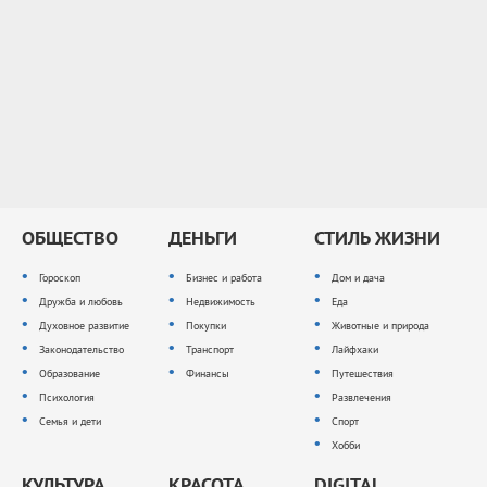
ОБЩЕСТВО
ДЕНЬГИ
СТИЛЬ ЖИЗНИ
Гороскоп
Бизнес и работа
Дом и дача
Дружба и любовь
Недвижимость
Еда
Духовное развитие
Покупки
Животные и природа
Законодательство
Транспорт
Лайфхаки
Образование
Финансы
Путешествия
Психология
Развлечения
Семья и дети
Спорт
Хобби
КУЛЬТУРА
КРАСОТА
DIGITAL