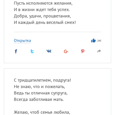
Все
ИМЕНА
Пусть исполняются желания,
И в жизни ждет тебя успех.
Сегодня празднуют именины
Добра, удачи, процветания,
И каждый день веселый смех!
Сергей
, Теодор,
Федор
Посмотреть значение
и
Открытка
происхождение
243
С тридцатилетием, подруга!
Не знаю, что и пожелать,
Ведь ты отличная супруга,
Всегда заботливая мать.
Желаю, чтоб семья любила,