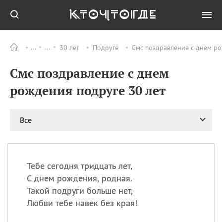
30 лет
Подруге
Смс поздравление с днем ро
Все
ПРАЗДНИКИ
Смс поздравление с днем
09.08
День памяти жертв
атомной
рождения подруге 30 лет
бомбардировки
Нагасаки
09.08
День переплетов
Все
09.08
Национальный женский
день
09.08
Национальный день
Тебе сегодня тридцать лет,
рисового пудинга
С днем рождения, родная.
09.08
День Дымняшки
Такой подруги больше нет,
(Smokey Bear Day)
Любви тебе навек без края!