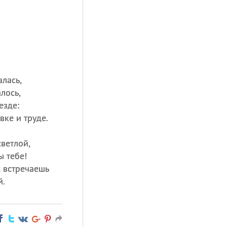
лась,
лось,
езде:
вке и труде.
ветлой,
ы тебе!
с встречаешь
й.