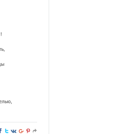
!
ь,
цы
елью,