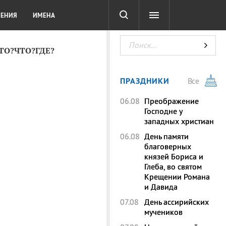
СОТА
DIGITAL
ТЕСТЫ
ЛЕНИЯ
ИМЕНА
КТО?ЧТО?ГДЕ?
ПРАЗДНИКИ
Все
06.08
Преображение
Господне у
западных христиан
06.08
День памяти
благоверных
князей Бориса и
Глеба, во святом
Крещении Романа
и Давида
07.08
День ассирийских
мучеников