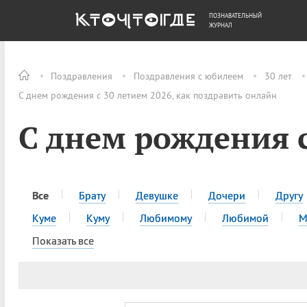
ПОЗНАВАТЕЛЬНЫЙ
ОБЩЕСТВО
ДЕНЬГИ
ЖУРНАЛ
Поздравления
Поздравления с юбилеем
30 лет
С днем рождения с 30 летием 2026, как поздравить онлайн
С днем рождения с
Все
Брату
Девушке
Дочери
Другу
Куме
Куму
Любимому
Любимой
М
Показать все