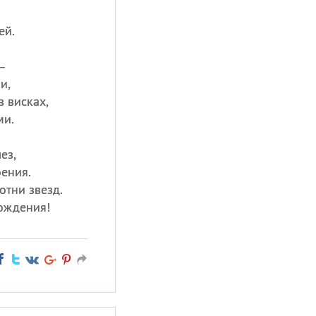
ей.
—
и,
в висках,
ми.
ез,
оения.
отни звезд.
ождения!