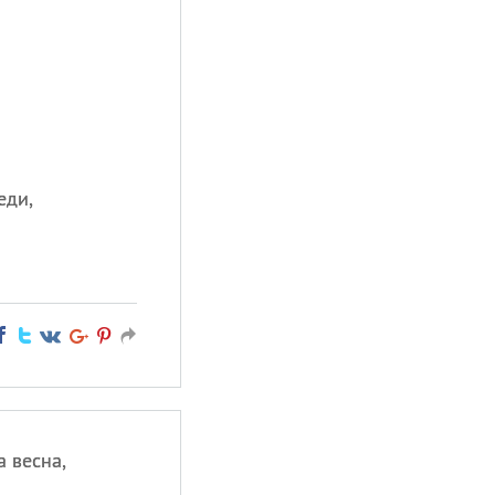
еди,
 весна,