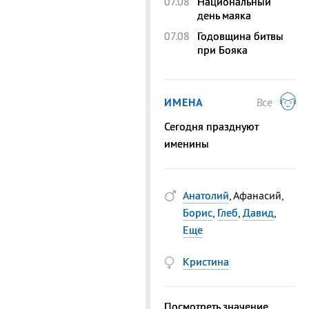
07.08
Национальный
день маяка
07.08
Годовщина битвы
при Бояка
ИМЕНА
Все
Сегодня празднуют
именины
Анатолий
, Афанасий,
Борис
,
Глеб
,
Давид
,
Еще
Кристина
Посмотреть значение