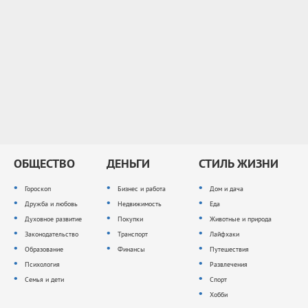
ОБЩЕСТВО
ДЕНЬГИ
СТИЛЬ ЖИЗНИ
Гороскоп
Бизнес и работа
Дом и дача
Дружба и любовь
Недвижимость
Еда
Духовное развитие
Покупки
Животные и природа
Законодательство
Транспорт
Лайфхаки
Образование
Финансы
Путешествия
Психология
Развлечения
Семья и дети
Спорт
Хобби