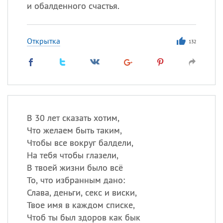
Все
ИМЕНА
и обалденного счастья.
Сегодня празднуют именины
Открытка
132
Герман
,
Иван
,
Клим
,
Еще
Анфиса
Посмотреть значение
и
происхождение
В 30 лет сказать хотим,
Что желаем быть таким,
Чтобы все вокруг балдели,
На тебя чтобы глазели,
В твоей жизни было всё
То, что избранным дано:
Слава, деньги, секс и виски,
Твое имя в каждом списке,
Чтоб ты был здоров как бык