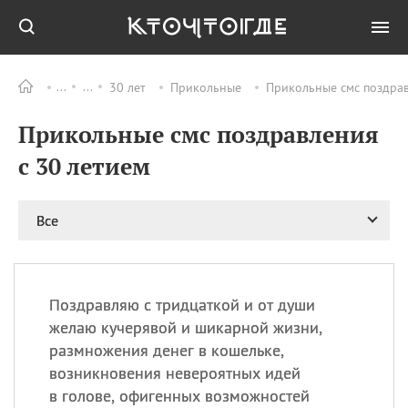
30 лет
Прикольные
Прикольные смс поздрав
Все
ПРАЗДНИКИ
Прикольные смс поздравления
09.08
День памяти
великомученика и
с 30 летием
целителя Пантелеимона
11.08
Рождество святителя
Николая Чудотворца
Все
11.08
День «мусорной еды»
11.08
День полета на
воздушном шарике
Поздравляю с тридцаткой и от души
11.08
День Святой Клары —
желаю кучерявой и шикарной жизни,
покровительницы
размножения денег в кошельке,
телевидения
возникновения невероятных идей
в голове, офигенных возможностей