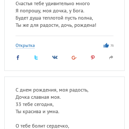
Счастья тебе удивительно много
Я попрошу, моя дочка, у Бога.
Все
ИМЕНА
Будет душа теплотой пусть полна,
Сегодня празднуют именины
Ты же для радости, дочь, рождена!
Александр
,
Макар
Открытка
73
Анна
Посмотреть значение
и
происхождение
С днем рождения, моя радость,
Дочка славная моя.
33 тебе сегодня,
Ты красива и умна.
О тебе болит сердечко,