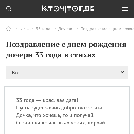
33 года
Дочери
Поздравление с днем рожден
Все
ПРАЗДНИКИ
Поздравление с днем рождения
08.08
День «Счастье
случается» (Happiness
дочери 33 года в стихах
Happens Day)
08.08
День мира в Аугсбурге
Все
08.08
Ермолаев день
09.08
День святого
великомученика
Пантелеймона –
33 года — красивая дата!
покровителя всех
врачей и целителя
Пусть будет жизнь добротою богата.
больных
Дочка, что хочешь, то и получай.
09.08
День книголюбов (Book
Словно на крылышках ярких, порхай!
Lovers Day)