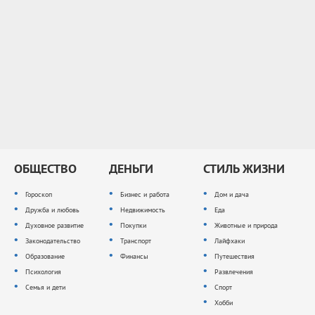
ОБЩЕСТВО
ДЕНЬГИ
СТИЛЬ ЖИЗНИ
Гороскоп
Бизнес и работа
Дом и дача
Дружба и любовь
Недвижимость
Еда
Духовное развитие
Покупки
Животные и природа
Законодательство
Транспорт
Лайфхаки
Образование
Финансы
Путешествия
Психология
Развлечения
Семья и дети
Спорт
Хобби