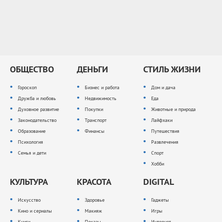
ОБЩЕСТВО
ДЕНЬГИ
СТИЛЬ ЖИЗНИ
Гороскоп
Бизнес и работа
Дом и дача
Дружба и любовь
Недвижимость
Еда
Духовное развитие
Покупки
Животные и природа
Законодательство
Транспорт
Лайфхаки
Образование
Финансы
Путешествия
Психология
Развлечения
Семья и дети
Спорт
Хобби
КУЛЬТУРА
КРАСОТА
DIGITAL
Искусство
Здоровье
Гаджеты
Кино и сериалы
Макияж
Игры
Книги
Показы
Интернет