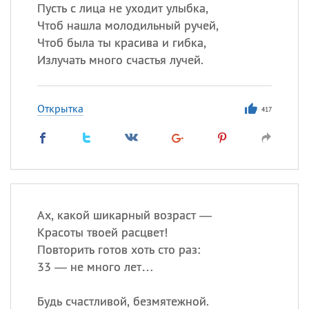
Пусть с лица не уходит улыбка,
Чтоб нашла молодильный ручей,
Все
ИМЕНА
Чтоб была ты красива и гибка,
Сегодня празднуют именины
Излучать много счастья лучей.
Александр
,
Макар
Открытка
417
Анна
Посмотреть значение
и
происхождение
Ах, какой шикарный возраст —
Красоты твоей расцвет!
Повторить готов хоть сто раз:
33 — не много лет…
Будь счастливой, безмятежной.