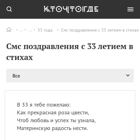
33 года
Смс поздравления с 33 летием в стихах
Все
ПРАЗДНИКИ
Смс поздравления с 33 летием в
08.08
День «Счастье
случается» (Happiness
стихах
Happens Day)
08.08
День мира в Аугсбурге
Все
08.08
Ермолаев день
09.08
День святого
великомученика
Пантелеймона –
В 33 я тебе пожелаю:
покровителя всех
врачей и целителя
Как прекрасная роза цвести,
больных
Чтоб любовь и успех ты узнала,
09.08
День книголюбов (Book
Материнскую радость нести.
Lovers Day)