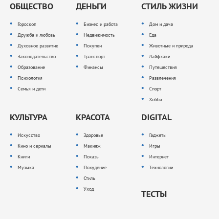
ОБЩЕСТВО
ДЕНЬГИ
СТИЛЬ ЖИЗНИ
Гороскоп
Бизнес и работа
Дом и дача
Дружба и любовь
Недвижимость
Еда
Духовное развитие
Покупки
Животные и природа
Законодательство
Транспорт
Лайфхаки
Образование
Финансы
Путешествия
Психология
Развлечения
Семья и дети
Спорт
Хобби
КУЛЬТУРА
КРАСОТА
DIGITAL
Искусство
Здоровье
Гаджеты
Кино и сериалы
Макияж
Игры
Книги
Показы
Интернет
Музыка
Похудение
Технологии
Стиль
Уход
ТЕСТЫ