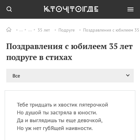
35 лет
Подруге
Поздравления с юбилеем 35 
Все
ПРАЗДНИКИ
Поздравления с юбилеем 35 лет
09.08
День памяти
великомученика и
подруге в стихах
целителя Пантелеимона
11.08
Рождество святителя
Николая Чудотворца
Все
11.08
День «мусорной еды»
11.08
День полета на
воздушном шарике
Тебе тридцать и хвостик пятерочкой
11.08
День Святой Клары —
Но душой ты застряла в юности.
покровительницы
Да и выглядишь ты еще девочкой,
телевидения
Но уж нет губЯщей наивности.