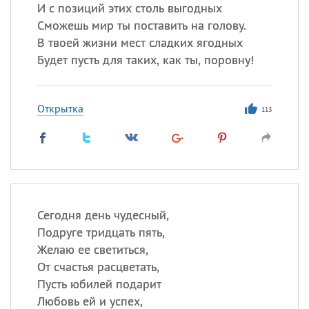
Все
ИМЕНА
И с позиций этих столь выгодных
Сможешь мир ты поставить на голову.
Сегодня празднуют именины
В твоей жизни мест сладких ягодных
Будет пусть для таких, как ты, поровну!
Герман
,
Иван
,
Клим
,
Еще
Анфиса
Открытка
113
Посмотреть значение
и
происхождение
Сегодня день чудесный,
Подруге тридцать пять,
Желаю ее светиться,
От счастья расцветать,
Пусть юбилей подарит
Любовь ей и успех,