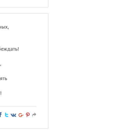
ных,
беждать!
,
ять
!