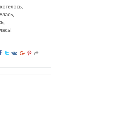
хотелось,
елась,
ь,
лась!