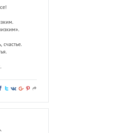
се!
зким.
низким».
, счастье.
ья.
.
.