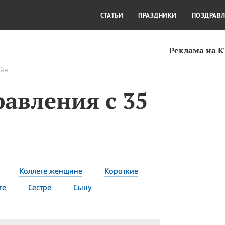
СТИЛЬ ЖИЗНИ
КУЛЬТУРА
КРА
СТАТЬИ
ПРАЗДНИКИ
ПОЗДРАВ
Реклама на 
айн
авления с 35
Коллеге женщине
Короткие
ге
Сестре
Сыну