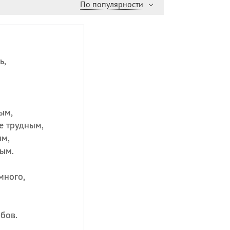
По популярности
ь,
ым,
е трудным,
ым,
ым.
много,
бов.