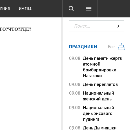
СОТА
DIGITAL
ТЕСТЫ
ЛЕНИЯ
ИМЕНА
КТО?ЧТО?ГДЕ?
ПРАЗДНИКИ
Все
09.08
День памяти жертв
атомной
бомбардировки
Нагасаки
09.08
День переплетов
09.08
Национальный
женский день
09.08
Национальный
день рисового
пудинга
09.08
День Дымняшки