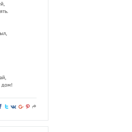
й,
ять.
ыл,
ай,
 дом!