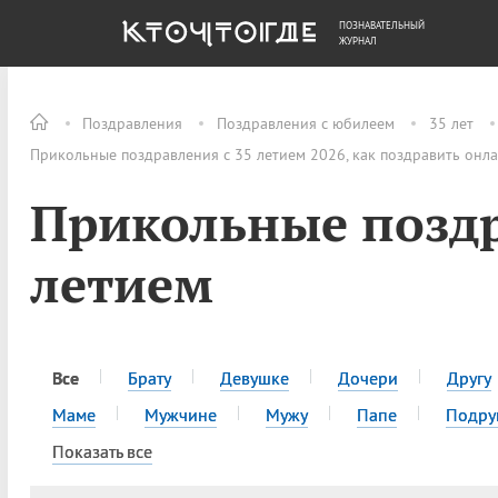
ПОЗНАВАТЕЛЬНЫЙ
ОБЩЕСТВО
ДЕНЬГИ
ЖУРНАЛ
Поздравления
Поздравления с юбилеем
35 лет
Прикольные поздравления с 35 летием 2026, как поздравить онл
Прикольные поздр
летием
Все
Брату
Девушке
Дочери
Другу
Маме
Мужчине
Мужу
Папе
Подру
Показать все