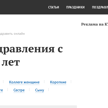
СТИЛЬ ЖИЗНИ
КУЛЬТУРА
КРА
СТАТЬИ
ПРАЗДНИКИ
ПОЗДРАВ
Реклама на 
здравить онлайн
дравления с
 лет
Коллеге женщине
Короткие
ге
Сестре
Сыну