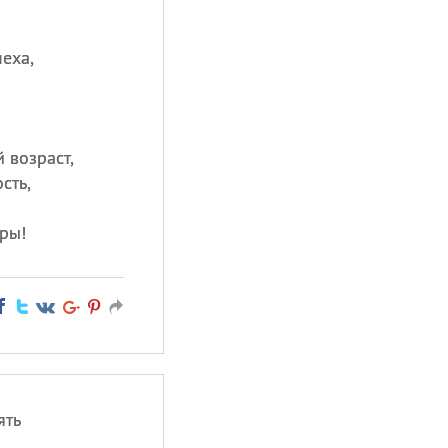
еха,
 возраст,
сть,
ры!
ять