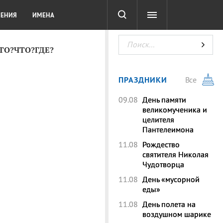
СОТА
DIGITAL
ТЕСТЫ
ЛЕНИЯ
ИМЕНА
КТО?ЧТО?ГДЕ?
ПРАЗДНИКИ
Все
09.08
День памяти
великомученика и
целителя
Пантелеимона
11.08
Рождество
святителя Николая
Чудотворца
11.08
День «мусорной
еды»
11.08
День полета на
воздушном шарике