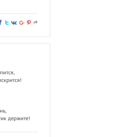
пится,
искрится!
нь,
тик держите!