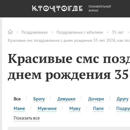
ПОЗНАВАТЕЛЬНЫЙ
ОБЩЕСТВО
ДЕНЬГИ
ЖУРНАЛ
Поздравления
Поздравления с юбилеем
35 лет
Красивые смс поздравления с днем рождения 35 лет 2026, как по
Красивые смс поз
днем рождения 35
Все
Брату
Девушке
Дочери
Другу
Маме
Мужчине
Мужу
Папе
Подру
Показать все