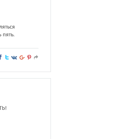
ляться
 пять.
ТЬ!