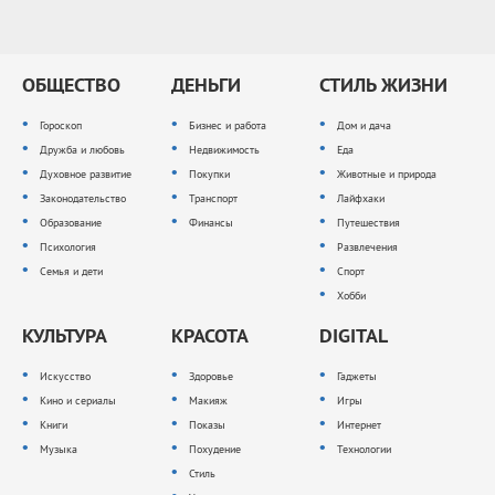
ОБЩЕСТВО
ДЕНЬГИ
СТИЛЬ ЖИЗНИ
Гороскоп
Бизнес и работа
Дом и дача
Дружба и любовь
Недвижимость
Еда
Духовное развитие
Покупки
Животные и природа
Законодательство
Транспорт
Лайфхаки
Образование
Финансы
Путешествия
Психология
Развлечения
Семья и дети
Спорт
Хобби
КУЛЬТУРА
КРАСОТА
DIGITAL
Искусство
Здоровье
Гаджеты
Кино и сериалы
Макияж
Игры
Книги
Показы
Интернет
Музыка
Похудение
Технологии
Стиль