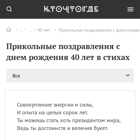
40 лет
Прикольные поздравления с днем рожден
Все
ПРАЗДНИКИ
Прикольные поздравления с
08.08
День «Счастье
случается» (Happiness
днем рождения 40 лет в стихах
Happens Day)
08.08
День мира в Аугсбурге
Все
08.08
Ермолаев день
09.08
День святого
великомученика
Пантелеймона –
Совокупление энергии и силы,
покровителя всех
врачей и целителя
И опыта на целых сорок лет.
больных
Ты можешь стать хоть президентом мира,
09.08
День книголюбов (Book
Ведь ты достоинств и величия букет.
Lovers Day)