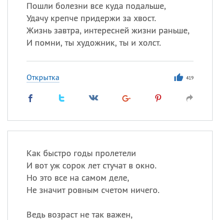
Пошли болезни все куда подальше,
Удачу крепче придержи за хвост.
Все
ИМЕНА
Жизнь завтра, интересней жизни раньше,
Сегодня празднуют именины
И помни, ты художник, ты и холст.
Александр
,
Макар
Открытка
419
Анна
Посмотреть значение
и
происхождение
Как быстро годы пролетели
И вот уж сорок лет стучат в окно.
Но это все на самом деле,
Не значит ровным счетом ничего.
Ведь возраст не так важен,