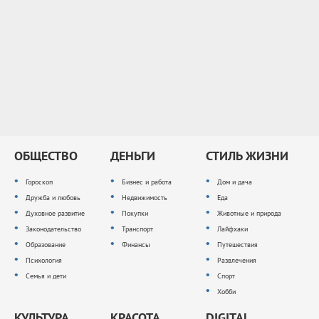
ОБЩЕСТВО
ДЕНЬГИ
СТИЛЬ ЖИЗНИ
Гороскоп
Бизнес и работа
Дом и дача
Дружба и любовь
Недвижимость
Еда
Духовное развитие
Покупки
Животные и природа
Законодательство
Транспорт
Лайфхаки
Образование
Финансы
Путешествия
Психология
Развлечения
Семья и дети
Спорт
Хобби
КУЛЬТУРА
КРАСОТА
DIGITAL