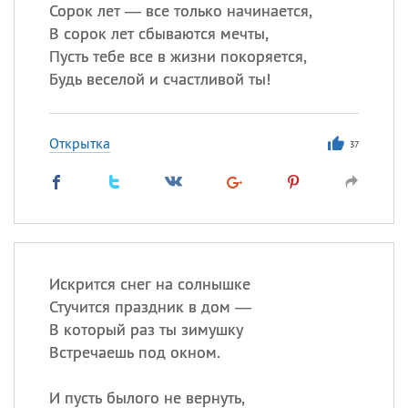
Сорок лет — все только начинается,
В сорок лет сбываются мечты,
Пусть тебе все в жизни покоряется,
Все
ИМЕНА
Будь веселой и счастливой ты!
Сегодня празднуют именины
Открытка
Анатолий
, Афанасий,
Борис
37
,
Еще
Кристина
Посмотреть значение
и
Искрится снег на солнышке
происхождение
Стучится праздник в дом —
В который раз ты зимушку
Встречаешь под окном.
И пусть былого не вернуть,