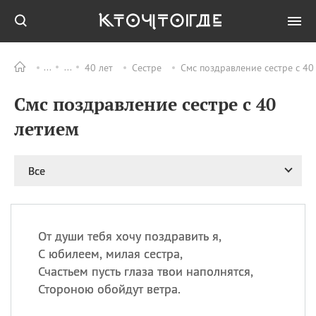
40 лет
Сестре
Смс поздравление сестре с 40
Все
ПРАЗДНИКИ
Смс поздравление сестре с 40
06.08
Преображение
Господне у западных
летием
христиан
06.08
День памяти
благоверных князей
Все
Бориса и Глеба, во
святом Крещении
Романа и Давида
07.08
День ассирийских
От души тебя хочу поздравить я,
мучеников
С юбилеем, милая сестра,
07.08
Национальный день
Счастьем пусть глаза твои наполнятся,
маяка
Стороною обойдут ветра.
07.08
Годовщина битвы при
Бояка