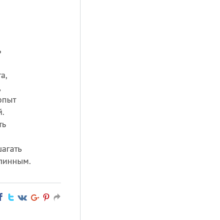
ь
а,
,
опыт
.
ть
шагать
длинным.