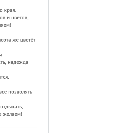
о края.
в и цветов,
ляем!
сота же цветёт
я!
сть, надежда
тся.
всё позволять
отдыхать,
е желаем!