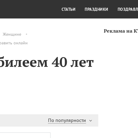
СТИЛЬ ЖИЗНИ
КУЛЬТУРА
КРА
СТАТЬИ
ПРАЗДНИКИ
ПОЗДРАВ
Реклама на 
Женщине
дравить онлайн
билеем 40 лет
По популярности