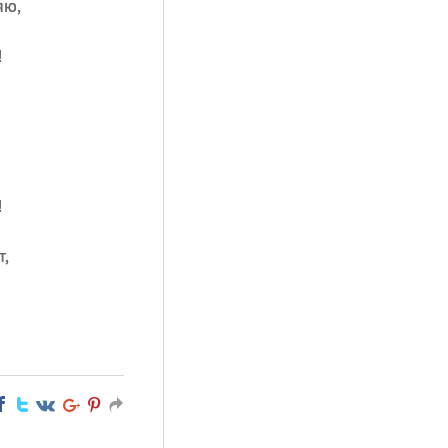
яю,
!
!
т,