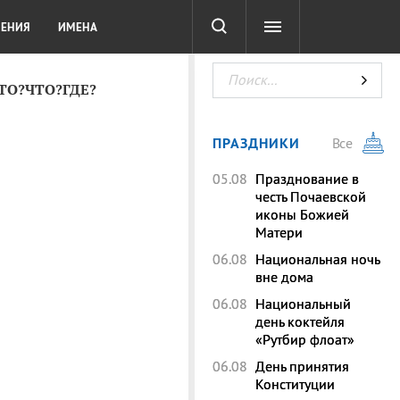
СОТА
DIGITAL
ТЕСТЫ
ЛЕНИЯ
ИМЕНА
КТО?ЧТО?ГДЕ?
ПРАЗДНИКИ
Все
05.08
Празднование в
честь Почаевской
иконы Божией
Матери
06.08
Национальная ночь
вне дома
06.08
Национальный
день коктейля
«Рутбир флоат»
06.08
День принятия
Конституции