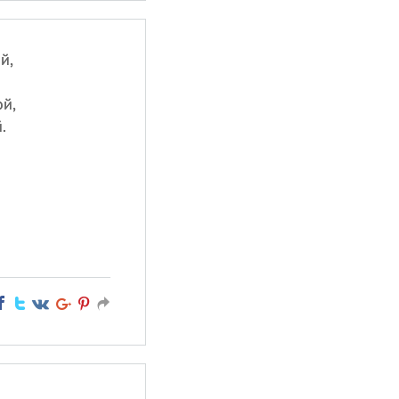
й,
ой,
.