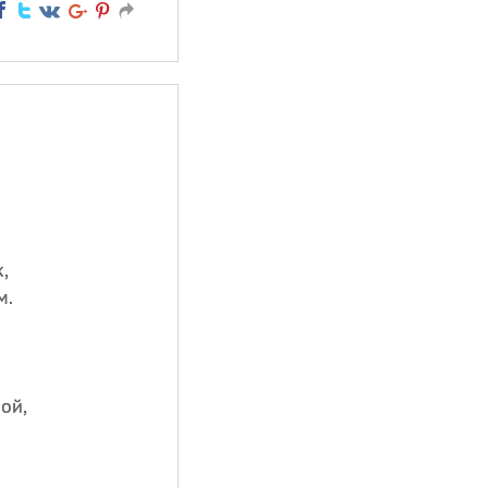
,
м.
ой,