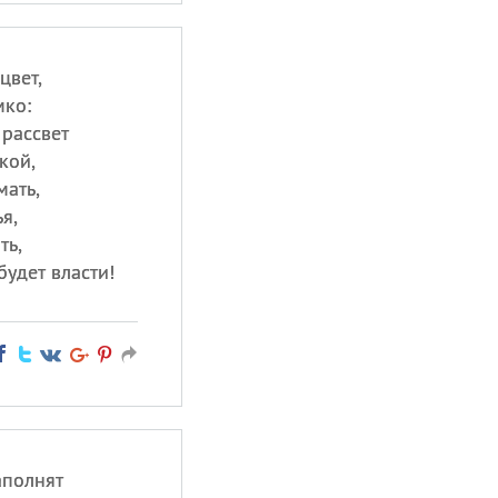
цвет,
мко:
 рассвет
кой,
мать,
я,
ть,
будет власти!
аполнят