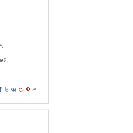
е,
ей,