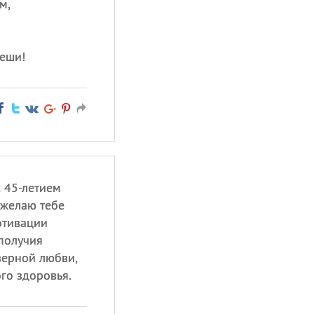
м,
пеши!
 45-летием
 желаю тебе
отивации
ополучия
 верной любви,
го здоровья.