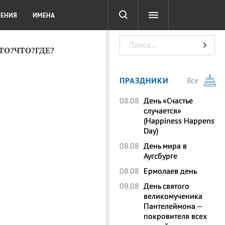
СОТА
DIGITAL
ТЕСТЫ
ЛЕНИЯ
ИМЕНА
КТО?ЧТО?ГДЕ?
ПРАЗДНИКИ
Все
08.08
День «Счастье
случается»
(Happiness Happens
Day)
08.08
День мира в
Аугсбурге
08.08
Ермолаев день
09.08
День святого
великомученика
Пантелеймона –
покровителя всех