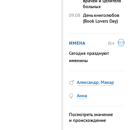
врачей и целителя
больных
09.08
День книголюбов
(Book Lovers Day)
ИМЕНА
Все
Сегодня празднуют
именины
Александр
,
Макар
Анна
Посмотреть значение
и происхождение