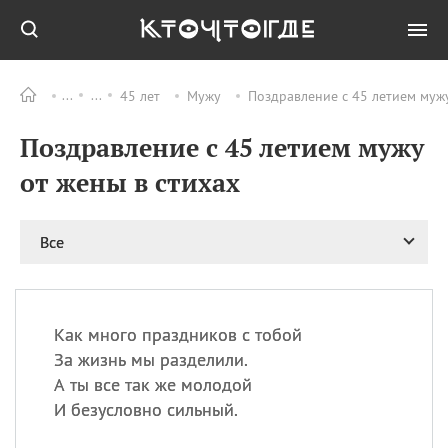
45 лет
Мужу
Поздравление с 45 летием мужу
Все
ПРАЗДНИКИ
Поздравление с 45 летием мужу
06.08
Преображение
Господне у западных
от жены в стихах
христиан
06.08
День памяти
благоверных князей
Все
Бориса и Глеба, во
святом Крещении
Романа и Давида
07.08
День ассирийских
Как много праздников с тобой
мучеников
За жизнь мы разделили.
07.08
Национальный день
А ты все так же молодой
маяка
И безусловно сильный.
07.08
Годовщина битвы при
Бояка