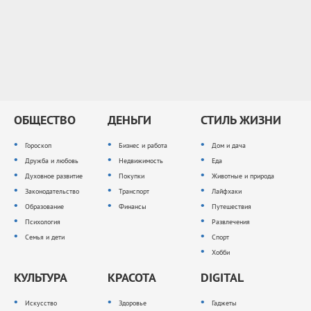
ОБЩЕСТВО
ДЕНЬГИ
СТИЛЬ ЖИЗНИ
Гороскоп
Бизнес и работа
Дом и дача
Дружба и любовь
Недвижимость
Еда
Духовное развитие
Покупки
Животные и природа
Законодательство
Транспорт
Лайфхаки
Образование
Финансы
Путешествия
Психология
Развлечения
Семья и дети
Спорт
Хобби
КУЛЬТУРА
КРАСОТА
DIGITAL
Искусство
Здоровье
Гаджеты