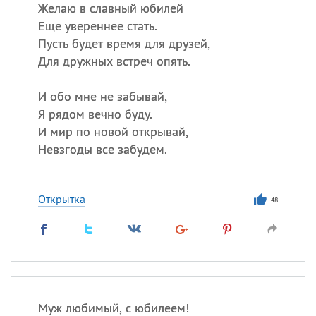
Желаю в славный юбилей
Еще увереннее стать.
Пусть будет время для друзей,
Все
ИМЕНА
Для дружных встреч опять.
Сегодня празднуют именины
И обо мне не забывай,
Анатолий
, Афанасий,
Борис
Я рядом вечно буду.
,
Еще
И мир по новой открывай,
Невзгоды все забудем.
Кристина
Открытка
48
Посмотреть значение
и
происхождение
Муж любимый, с юбилеем!