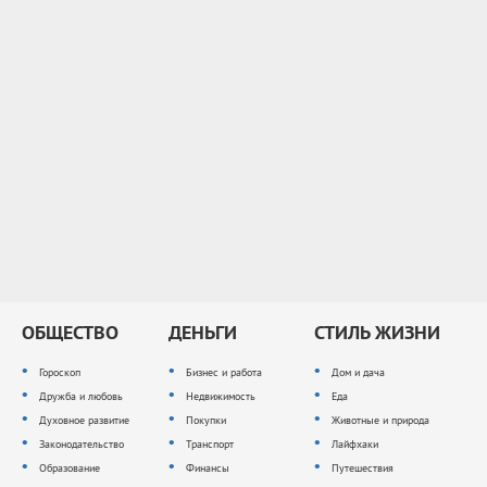
ОБЩЕСТВО
ДЕНЬГИ
СТИЛЬ ЖИЗНИ
Гороскоп
Бизнес и работа
Дом и дача
Дружба и любовь
Недвижимость
Еда
Духовное развитие
Покупки
Животные и природа
Законодательство
Транспорт
Лайфхаки
Образование
Финансы
Путешествия