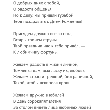
О добрых днях с тобой,
О радости общенья.
Но к делу: мы пришли гурьбой
Все
ИМЕНА
Тебя поздравить с Днём Рожденья!
Сегодня празднуют именины
Присядем дружно все за стол,
Анатолий
, Афанасий,
Борис
Гитары тронем струны.
,
Еще
Твой праздник нас к тебе привёл, —
К любимчику фортуны.
Кристина
Желаем радость в жизни личной,
Томленья дам, всю ласку их, любовь,
Посмотреть значение
и
Желаем страсти грешной, безграничной,
происхождение
Такой, чтобы вскипела кровь!
Желаем дружно в юбилей
В день сорокапятилетия
За столом видеть лица любимых людей