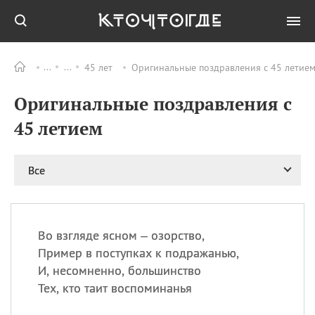
45 лет
Оригинальные поздравления с 45 летием
Все
ПРАЗДНИКИ
Оригинальные поздравления с
06.08
Преображение
Господне у западных
45 летием
христиан
06.08
День памяти
благоверных князей
Все
Бориса и Глеба, во
святом Крещении
Романа и Давида
07.08
День ассирийских
Во взгляде ясном – озорство,
мучеников
Пример в поступках к подражанью,
07.08
Национальный день
И, несомненно, большинство
маяка
Тех, кто таит воспоминанья
07.08
Годовщина битвы при
Бояка