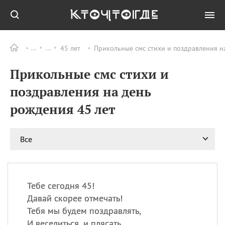
45 лет
Прикольные смс стихи и поздравления н
Все
ПРАЗДНИКИ
Прикольные смс стихи и
06.08
Преображение
Господне у западных
поздравления на день
христиан
рождения 45 лет
06.08
День памяти
благоверных князей
Бориса и Глеба, во
святом Крещении
Все
Романа и Давида
07.08
День ассирийских
мучеников
Тебе сегодня 45!
07.08
Национальный день
Давай скорее отмечать!
маяка
Тебя мы будем поздравлять,
07.08
Годовщина битвы при
И веселиться, и плясать.
Бояка