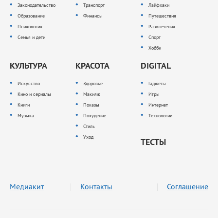
Законодательство
Транспорт
Лайфхаки
Образование
Финансы
Путешествия
Психология
Развлечения
Семья и дети
Спорт
Хобби
КУЛЬТУРА
КРАСОТА
DIGITAL
Искусство
Здоровье
Гаджеты
Кино и сериалы
Макияж
Игры
Книги
Показы
Интернет
Музыка
Похудение
Технологии
Стиль
Уход
ТЕСТЫ
Медиакит
Контакты
Соглашение