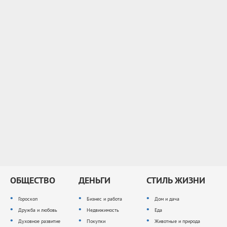
ОБЩЕСТВО
ДЕНЬГИ
СТИЛЬ ЖИЗНИ
Гороскоп
Бизнес и работа
Дом и дача
Дружба и любовь
Недвижимость
Еда
Духовное развитие
Покупки
Животные и природа