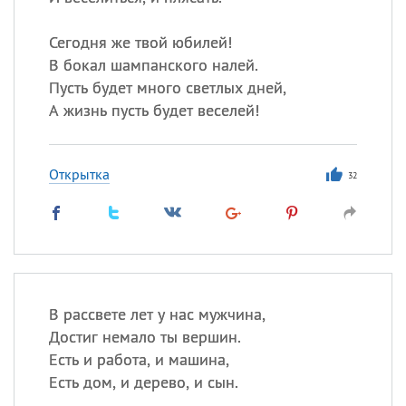
Сегодня же твой юбилей!
Все
ИМЕНА
В бокал шампанского налей.
Пусть будет много светлых дней,
Сегодня празднуют именины
А жизнь пусть будет веселей!
Анатолий
, Афанасий,
Борис
,
Еще
Открытка
32
Кристина
Посмотреть значение
и
происхождение
В рассвете лет у нас мужчина,
Достиг немало ты вершин.
Есть и работа, и машина,
Есть дом, и дерево, и сын.