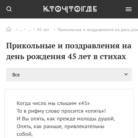
45 лет
Прикольные и поздравления на день рож
Все
ПРАЗДНИКИ
Прикольные и поздравления на
11.08
Рождество святителя
Николая Чудотворца
день рождения 45 лет в стихах
11.08
День «мусорной еды»
11.08
День полета на
Все
воздушном шарике
12.08
Курбан Байрам —
праздник
жертвоприношения
Когда число мы слышим «45»
12.08
День
То в рифму слово просится «опять»!
Военно‑воздушных сил
И Вы опять, как прежде молоды душой,
(День ВВС) РФ
Опять, как раньше, привлекательны
собой,