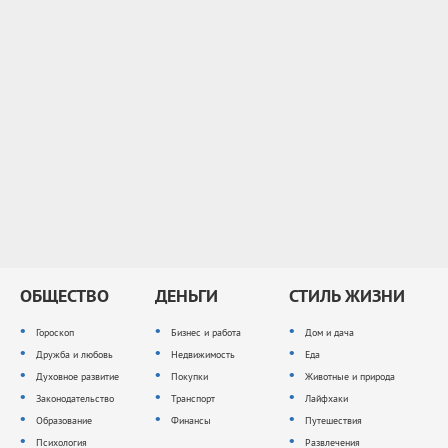
ОБЩЕСТВО
ДЕНЬГИ
СТИЛЬ ЖИЗНИ
Гороскоп
Бизнес и работа
Дом и дача
Дружба и любовь
Недвижимость
Еда
Духовное развитие
Покупки
Животные и природа
Законодательство
Транспорт
Лайфхаки
Образование
Финансы
Путешествия
Психология
Развлечения