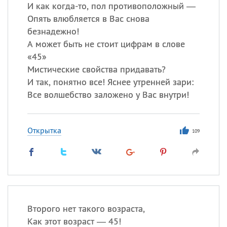
Все
ИМЕНА
И как когда-то, пол противоположный —
Опять влюбляется в Вас снова
Сегодня празднуют именины
безнадежно!
А может быть не стоит цифрам в слове
Акакий
,
Василий
,
Иван
,
«45»
Еще
Мистические свойства придавать?
И так, понятно все! Яснее утренней зари:
Алена
,
Анастасия
,
Все волшебство заложено у Вас внутри!
Антонина
,
Еще
Открытка
Посмотреть значение
и
109
происхождение
Второго нет такого возраста,
Как этот возраст — 45!