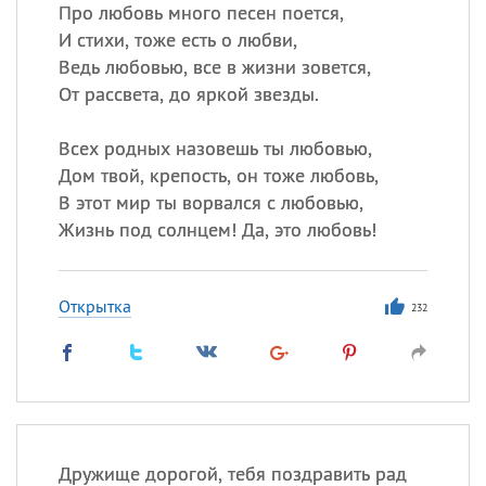
Про любовь много песен поется,
И стихи, тоже есть о любви,
Все
ИМЕНА
Ведь любовью, все в жизни зовется,
Сегодня празднуют именины
От рассвета, до яркой звезды.
Всех родных назовешь ты любовью,
Александр
,
Макар
Дом твой, крепость, он тоже любовь,
Анна
В этот мир ты ворвался с любовью,
Жизнь под солнцем! Да, это любовь!
Посмотреть значение
и
происхождение
Открытка
232
Дружище дорогой, тебя поздравить рад