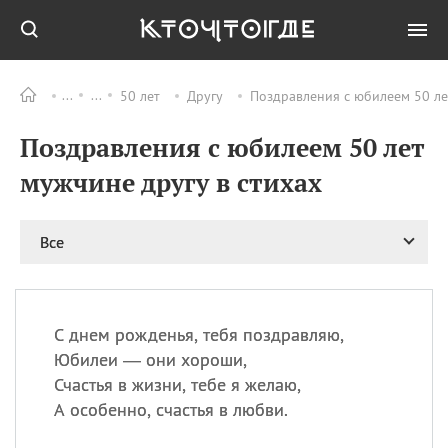
50 лет
Другу
Поздравления с юбилеем 50 лет
Все
ПРАЗДНИКИ
Поздравления с юбилеем 50 лет
08.08
День «Счастье
случается» (Happiness
мужчине другу в стихах
Happens Day)
08.08
День мира в Аугсбурге
Все
08.08
Ермолаев день
09.08
День святого
великомученика
Пантелеймона –
С днем рожденья, тебя поздравляю,
покровителя всех
врачей и целителя
Юбилеи — они хороши,
больных
Счастья в жизни, тебе я желаю,
09.08
День книголюбов (Book
А особенно, счастья в любви.
Lovers Day)