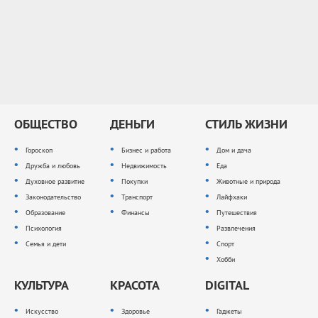
ОБЩЕСТВО
ДЕНЬГИ
СТИЛЬ ЖИЗНИ
Гороскоп
Бизнес и работа
Дом и дача
Дружба и любовь
Недвижимость
Еда
Духовное развитие
Покупки
Животные и природа
Законодательство
Транспорт
Лайфхаки
Образование
Финансы
Путешествия
Психология
Развлечения
Семья и дети
Спорт
Хобби
КУЛЬТУРА
КРАСОТА
DIGITAL
Искусство
Здоровье
Гаджеты