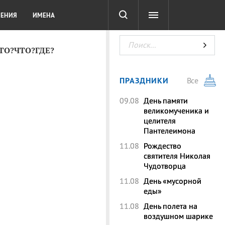
СОТА
DIGITAL
ТЕСТЫ
ЛЕНИЯ
ИМЕНА
КТО?ЧТО?ГДЕ?
ПРАЗДНИКИ
Все
09.08
День памяти
великомученика и
целителя
Пантелеимона
11.08
Рождество
святителя Николая
Чудотворца
11.08
День «мусорной
еды»
11.08
День полета на
воздушном шарике