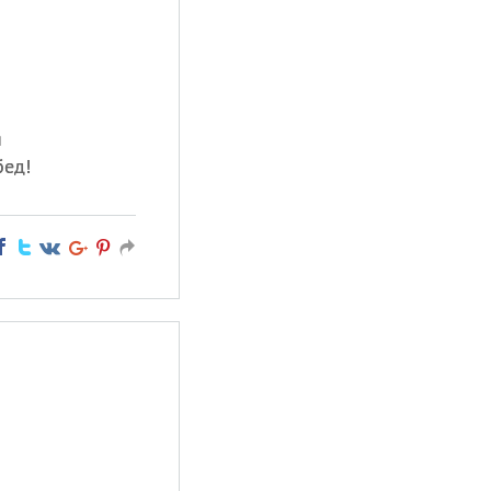
я
бед!