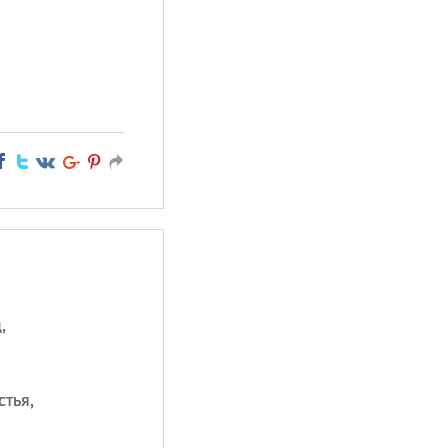
,
стья,