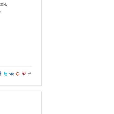
кой,
,