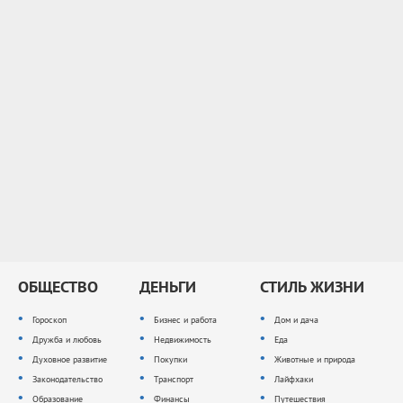
ОБЩЕСТВО
ДЕНЬГИ
СТИЛЬ ЖИЗНИ
Гороскоп
Бизнес и работа
Дом и дача
Дружба и любовь
Недвижимость
Еда
Духовное развитие
Покупки
Животные и природа
Законодательство
Транспорт
Лайфхаки
Образование
Финансы
Путешествия