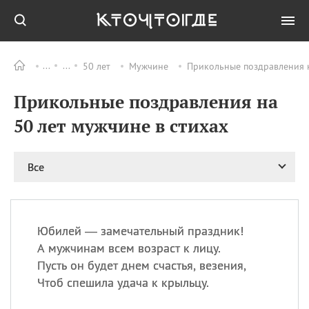
50 лет
Мужчине
Прикольные поздравления н
Все
ПРАЗДНИКИ
Прикольные поздравления на
08.08
День «Счастье
случается» (Happiness
50 лет мужчине в стихах
Happens Day)
08.08
День мира в Аугсбурге
Все
08.08
Ермолаев день
09.08
День святого
великомученика
Пантелеймона –
Юбилей — замечательный праздник!
покровителя всех
врачей и целителя
А мужчинам всем возраст к лицу.
больных
Пусть он будет днем счастья, везения,
09.08
День книголюбов (Book
Чтоб спешила удача к крыльцу.
Lovers Day)