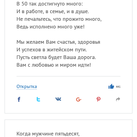
В 50 так достигнуто много:
И в работе, в семье, и в душе.
Все
ИМЕНА
Не печальтесь, что прожито много,
Сегодня празднуют именины
Ведь исполнено много уже!
Мы желаем Вам счастья, здоровья
Александр
,
Макар
И успехов в житейском пути.
Анна
Пусть светла будет Ваша дорога.
Вам с любовью и миром идти!
Посмотреть значение
и
происхождение
Открытка
441
Когда мужчине пятьдесят,