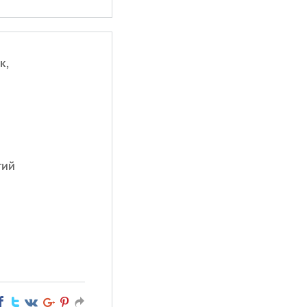
к,
тий