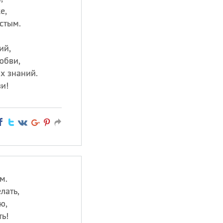
е,
стым.
ий,
юбви,
ых знаний.
и!
м.
лать,
ю,
ть!