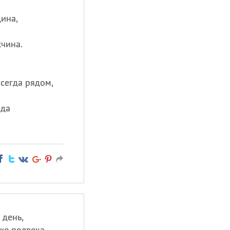
ина,
чина.
сегда рядом,
ада
 день,
же полвека.