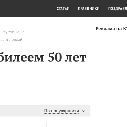
СТИЛЬ ЖИЗНИ
КУЛЬТУРА
КРА
СТАТЬИ
ПРАЗДНИКИ
ПОЗДРАВ
Реклама на 
Мужчине
равить онлайн
билеем 50 лет
По популярности