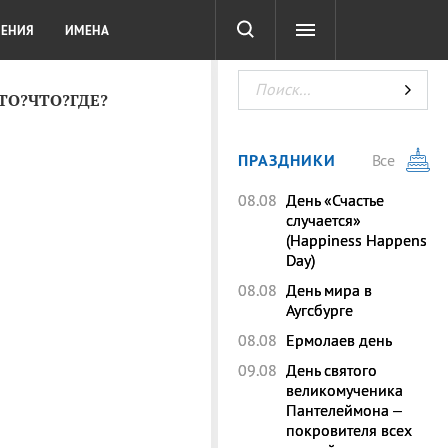
СОТА
DIGITAL
ТЕСТЫ
ЛЕНИЯ
ИМЕНА
КТО?ЧТО?ГДЕ?
ПРАЗДНИКИ
Все
08.08
День «Счастье
случается»
(Happiness Happens
Day)
08.08
День мира в
Аугсбурге
08.08
Ермолаев день
09.08
День святого
великомученика
Пантелеймона –
покровителя всех