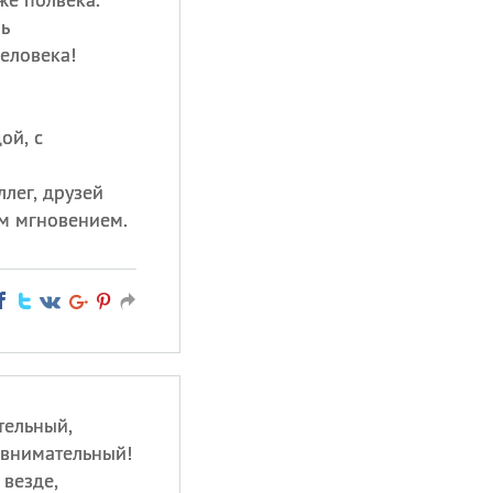
нь
еловека!
ой, с
лег, друзей
м мгновением.
тельный,
 внимательный!
 везде,