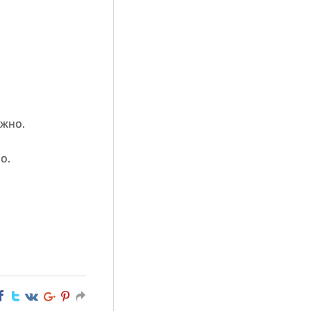
ожно.
о.