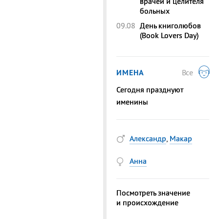
врачей и целителя
больных
09.08
День книголюбов
(Book Lovers Day)
ИМЕНА
Все
Сегодня празднуют
именины
Александр
,
Макар
Анна
Посмотреть значение
и происхождение