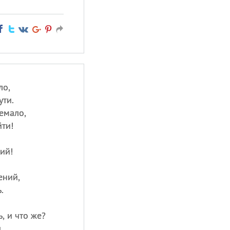
ло,
ути.
емало,
ти!
ий!
ений,
.
, и что же?
,