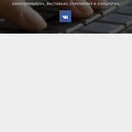
кинопремьерах, выставках, спектаклях и концертах.