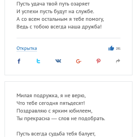
Пусть удача твой путь озаряет
И успехи пусть будут на службе.
А со всем остальным я тебе помогу,
Все
ИМЕНА
Ведь с тобою всегда наша дружба!
Сегодня празднуют именины
Открытка
Анатолий
, Афанасий,
Борис
281
,
Еще
Кристина
Посмотреть значение
и
Милая подружка, я не верю,
происхождение
Что тебе сегодня пятьдесят!
Поздравляю с ярким юбилеем,
Ты прекрасна — слов не подобрать.
Пусть всегда судьба тебя балует,