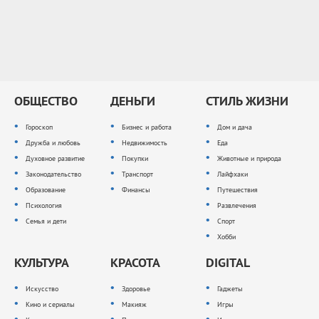
ОБЩЕСТВО
ДЕНЬГИ
СТИЛЬ ЖИЗНИ
Гороскоп
Бизнес и работа
Дом и дача
Дружба и любовь
Недвижимость
Еда
Духовное развитие
Покупки
Животные и природа
Законодательство
Транспорт
Лайфхаки
Образование
Финансы
Путешествия
Психология
Развлечения
Семья и дети
Спорт
Хобби
КУЛЬТУРА
КРАСОТА
DIGITAL
Искусство
Здоровье
Гаджеты
Кино и сериалы
Макияж
Игры