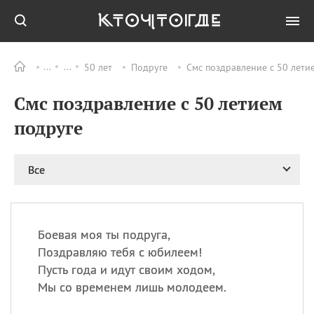
50 лет
Подруге
Смс поздравление с 50 лети
Все
ПРАЗДНИКИ
Смс поздравление с 50 летием
06.08
Преображение
Господне у западных
подруге
христиан
06.08
День памяти
благоверных князей
Все
Бориса и Глеба, во
святом Крещении
Романа и Давида
07.08
День ассирийских
Боевая моя ты подруга,
мучеников
Поздравляю тебя с юбилеем!
07.08
Национальный день
Пусть года и идут своим ходом,
маяка
Мы со временем лишь молодеем.
07.08
Годовщина битвы при
Бояка