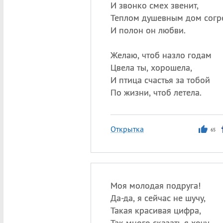
И звонко смех звенит,
Теплом душевным дом согр
И полон он любви.
Желаю, чтоб назло годам
Цвела ты, хорошела,
И птица счастья за тобой
По жизни, чтоб летела.
Открытка
65
Моя молодая подруга!
Да-да, я сейчас не шучу,
Такая красивая цифра,
Так много сказать я хочу.