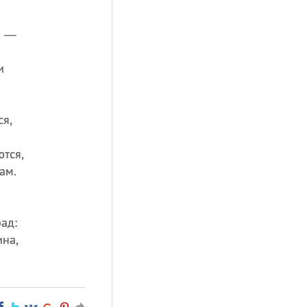
ы —
и
ся,
ются,
ам.
ад:
на,