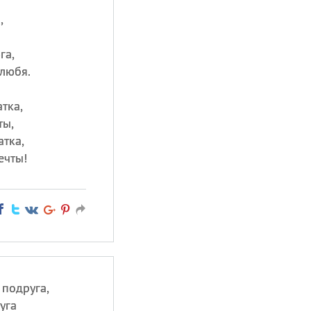
,
га,
 любя.
тка,
ты,
атка,
ечты!
 подруга,
уга