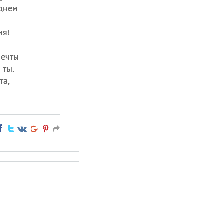
 днем
ия!
мечты
 ты.
та,