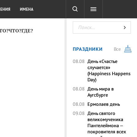
СОТА
DIGITAL
ТЕСТЫ
ЛЕНИЯ
ИМЕНА
КТО?ЧТО?ГДЕ?
ПРАЗДНИКИ
Все
08.08
День «Счастье
случается»
(Happiness Happens
Day)
08.08
День мира в
Аугсбурге
08.08
Ермолаев день
09.08
День святого
великомученика
Пантелеймона –
покровителя всех