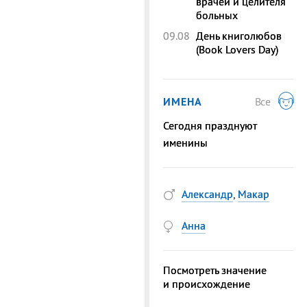
врачей и целителя
больных
09.08
День книголюбов
(Book Lovers Day)
ИМЕНА
Все
Сегодня празднуют
именины
Александр
,
Макар
Анна
Посмотреть значение
и происхождение