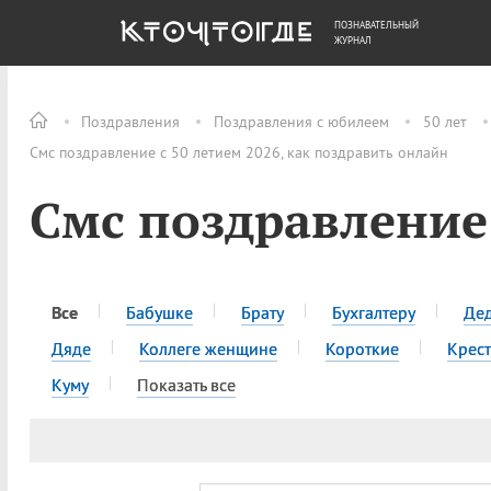
ПОЗНАВАТЕЛЬНЫЙ
ОБЩЕСТВО
ДЕНЬГИ
ЖУРНАЛ
Поздравления
Поздравления с юбилеем
50 лет
Смс поздравление с 50 летием 2026, как поздравить онлайн
Смс поздравление 
Все
Бабушке
Брату
Бухгалтеру
Де
Дяде
Коллеге женщине
Короткие
Крес
Куму
Показать все