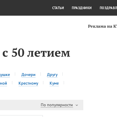
СТИЛЬ ЖИЗНИ
КУЛЬТУРА
КРА
СТАТЬИ
ПРАЗДНИКИ
ПОЗДРАВ
Реклама на 
с 50 летием
душке
Дочери
Другу
тной
Крестному
Куме
По популярности