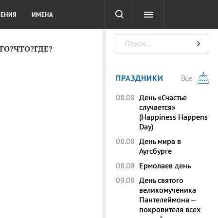
СОТА
DIGITAL
ТЕСТЫ
ЛЕНИЯ
ИМЕНА
КТО?ЧТО?ГДЕ?
ПРАЗДНИКИ
Все
08.08
День «Счастье
случается»
(Happiness Happens
Day)
08.08
День мира в
Аугсбурге
08.08
Ермолаев день
09.08
День святого
великомученика
Пантелеймона –
покровителя всех