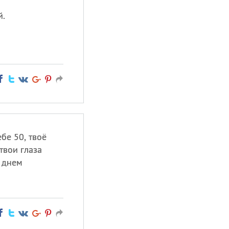
й.
ебе 50, твоё
 твои глаза
С днем