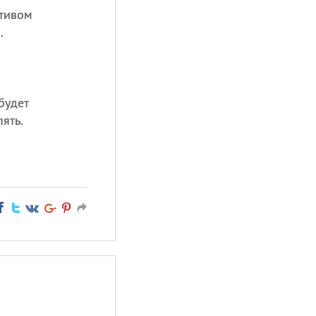
тивом
.
будет
пять.