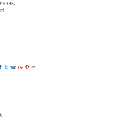
инник.
т!
,