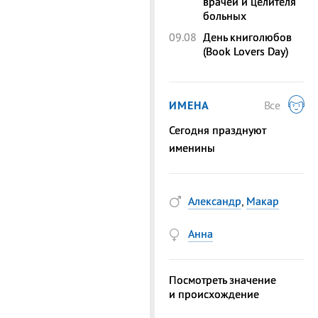
врачей и целителя
больных
09.08
День книголюбов
(Book Lovers Day)
ИМЕНА
Все
Сегодня празднуют
именины
Александр
,
Макар
Анна
Посмотреть значение
и происхождение