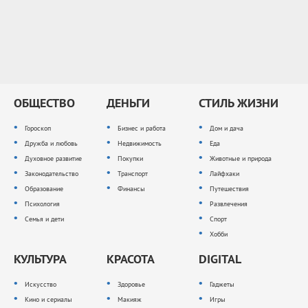
ОБЩЕСТВО
ДЕНЬГИ
СТИЛЬ ЖИЗНИ
Гороскоп
Бизнес и работа
Дом и дача
Дружба и любовь
Недвижимость
Еда
Духовное развитие
Покупки
Животные и природа
Законодательство
Транспорт
Лайфхаки
Образование
Финансы
Путешествия
Психология
Развлечения
Семья и дети
Спорт
Хобби
КУЛЬТУРА
КРАСОТА
DIGITAL
Искусство
Здоровье
Гаджеты
Кино и сериалы
Макияж
Игры