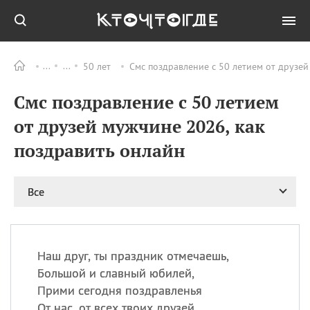
50 лет
Смс поздравление с 50 летием от друзей
Все
ПРАЗДНИКИ
Смс поздравление с 50 летием
08.08
День «Счастье
случается» (Happiness
от друзей мужчине 2026, как
Happens Day)
поздравить онлайн
08.08
День мира в Аугсбурге
08.08
Ермолаев день
09.08
День святого
Все
великомученика
Пантелеймона –
покровителя всех
врачей и целителя
Наш друг, ты праздник отмечаешь,
больных
Большой и славный юбилей,
09.08
День книголюбов (Book
Прими сегодня поздравленья
Lovers Day)
От нас, от всех твоих друзей,