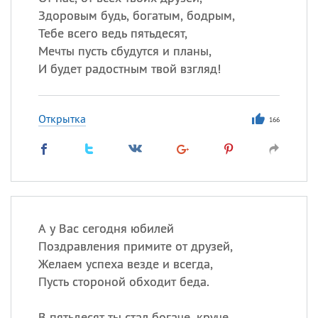
Здоровым будь, богатым, бодрым,
Все
ИМЕНА
Тебе всего ведь пятьдесят,
Мечты пусть сбудутся и планы,
Сегодня празднуют именины
И будет радостным твой взгляд!
Александр
,
Макар
Открытка
166
Анна
Посмотреть значение
и
происхождение
А у Вас сегодня юбилей
Поздравления примите от друзей,
Желаем успеха везде и всегда,
Пусть стороной обходит беда.
В пятьдесят ты стал богаче, круче.