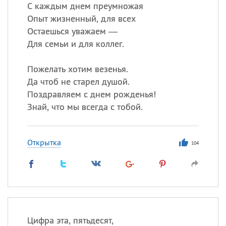
Все
ИМЕНА
С каждым днем преумножая
Опыт жизненный, для всех
Сегодня празднуют именины
Остаешься уважаем —
Для семьи и для коллег.
Сергей
, Теодор,
Федор
Пожелать хотим везенья.
Посмотреть значение
и
происхождение
Да чтоб не старел душой.
Поздравляем с днем рожденья!
Знай, что мы всегда с тобой.
Открытка
104
Цифра эта, пятьдесят,