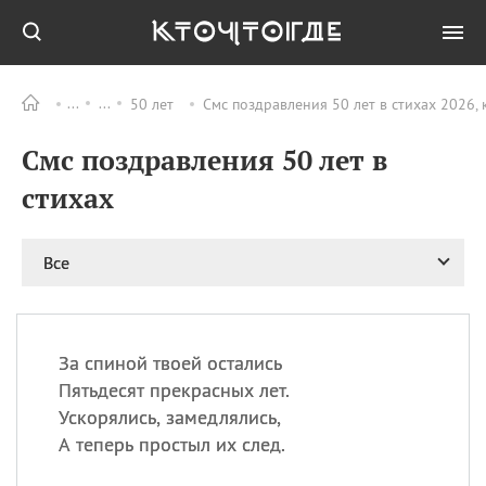
50 лет
Смс поздравления 50 лет в стихах 2026,
Все
ПРАЗДНИКИ
Смс поздравления 50 лет в
09.08
День памяти жертв
атомной
стихах
бомбардировки
Нагасаки
09.08
День переплетов
Все
09.08
Национальный женский
день
09.08
Национальный день
За спиной твоей остались
рисового пудинга
Пятьдесят прекрасных лет.
09.08
День Дымняшки
Ускорялись, замедлялись,
(Smokey Bear Day)
А теперь простыл их след.