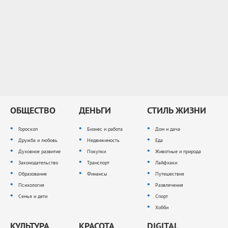
ОБЩЕСТВО
ДЕНЬГИ
СТИЛЬ ЖИЗНИ
Гороскоп
Бизнес и работа
Дом и дача
Дружба и любовь
Недвижимость
Еда
Духовное развитие
Покупки
Животные и природа
Законодательство
Транспорт
Лайфхаки
Образование
Финансы
Путешествия
Психология
Развлечения
Семья и дети
Спорт
Хобби
КУЛЬТУРА
КРАСОТА
DIGITAL