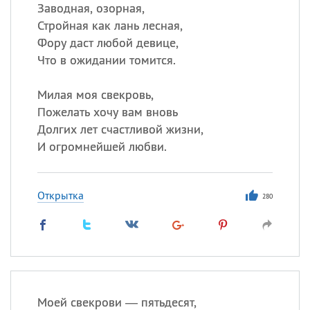
Все
ИМЕНА
Заводная, озорная,
Стройная как лань лесная,
Сегодня празднуют именины
Фору даст любой девице,
Что в ожидании томится.
Сергей
, Теодор,
Федор
Милая моя свекровь,
Посмотреть значение
и
происхождение
Пожелать хочу вам вновь
Долгих лет счастливой жизни,
И огромнейшей любви.
Открытка
280
Моей свекрови — пятьдесят,