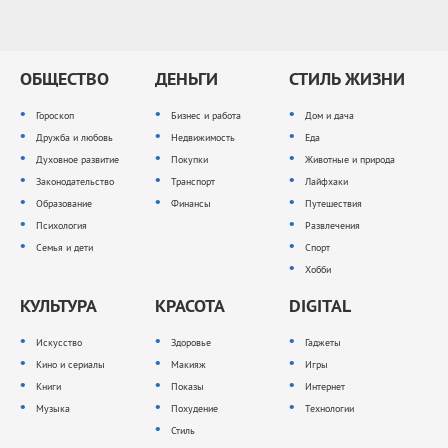
ОБЩЕСТВО
ДЕНЬГИ
СТИЛЬ ЖИЗНИ
Гороскоп
Бизнес и работа
Дом и дача
Дружба и любовь
Недвижимость
Еда
Духовное развитие
Покупки
Животные и природа
Законодательство
Транспорт
Лайфхаки
Образование
Финансы
Путешествия
Психология
Развлечения
Семья и дети
Спорт
Хобби
КУЛЬТУРА
КРАСОТА
DIGITAL
Искусство
Здоровье
Гаджеты
Кино и сериалы
Макияж
Игры
Книги
Показы
Интернет
Музыка
Похудение
Технологии
Стиль