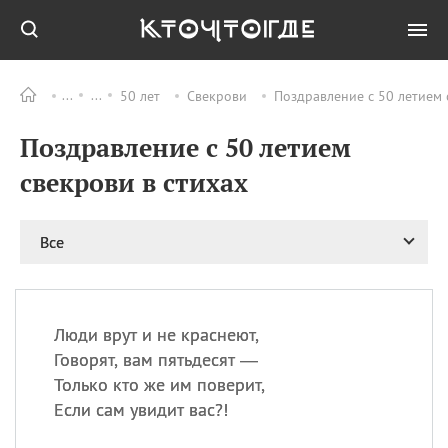
50 лет
Свекрови
Поздравление с 50 летием 
Все
ПРАЗДНИКИ
Поздравление с 50 летием
09.08
День памяти жертв
атомной
свекрови в стихах
бомбардировки
Нагасаки
09.08
День переплетов
Все
09.08
Национальный женский
день
09.08
Национальный день
Люди врут и не краснеют,
рисового пудинга
Говорят, вам пятьдесят —
09.08
День Дымняшки
Только кто же им поверит,
(Smokey Bear Day)
Если сам увидит вас?!